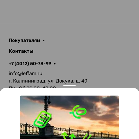
Покупателям
Контакты
+7 (4012) 50-78-99
info@leffam.ru
г. Калининград, ул. Докука, д. 49
Пн—Сб 09:00—18:00
Вс—Выходной
© 2026 LeFFAM — материалы для качественной
мягкой мебели