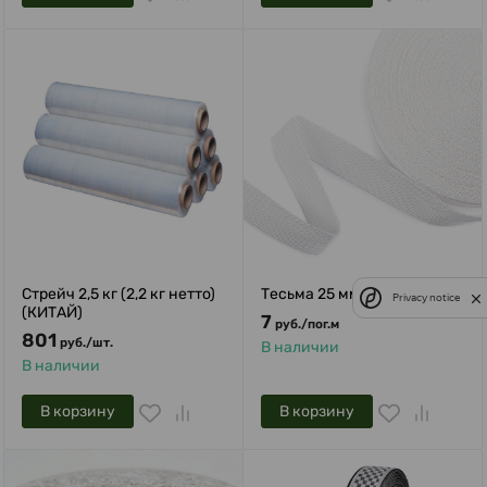
Стрейч 2,5 кг (2,2 кг нетто)
Тесьма 25 мм
Privacy notice
(КИТАЙ)
7
руб.
/
пог.м
801
руб.
/
шт.
В наличии
В наличии
В корзину
В корзину