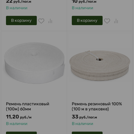
22
10
руб.
/
пог.м
руб.
/
пог.м
В наличии
В наличии
В корзину
В корзину
Ремень пластиковый
Ремень резиновый 100%
(100м) 60мм
(100 м в упаковке)
11,20
33
руб.
/
м
руб.
/
пог.м
В наличии
В наличии