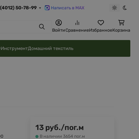
 (4012) 50-78-99
Написать в MAX
Светлая те
Темна
Поиск
Войти
Сравнение
Избранное
Корзина
Инструмент
Домашний текстиль
13
руб.
/
пог.м
00
В наличии 3654 пог.м