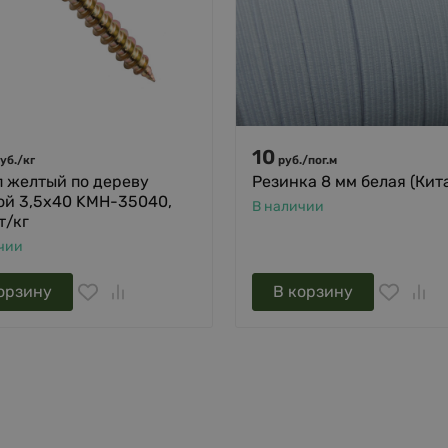
10
уб.
/
кг
руб.
/
пог.м
 желтый по дереву
Резинка 8 мм белая (Кит
ой 3,5х40 KMH-35040,
В наличии
т/кг
чии
орзину
В корзину