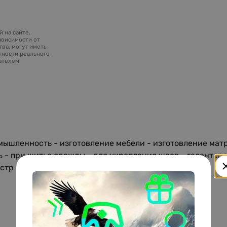
 на сайте.
ависимости от
ва, могут иметь
тности реального
зателем
мышленность - изготовление мебели - изготовление матр
- при шитье одежды - для укрепления швов - галантере
естр Стандартная ширина 20 мм