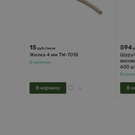
15
594
руб.
/
пог.м
р
Жилка 4 мм TW-7018
Шуруп
весов
В наличии
600 ш
В нали
В корзину
В к