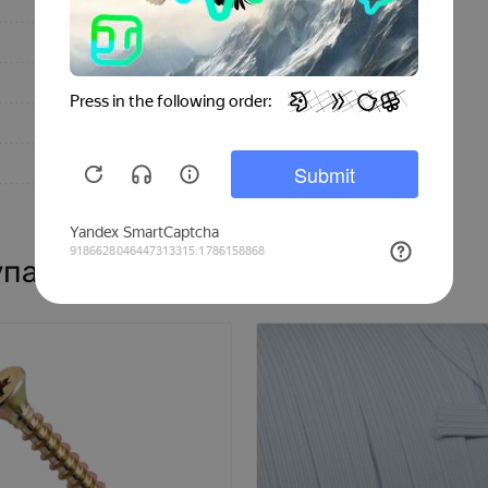
LG2000
Резина
Белый
100
20
упают