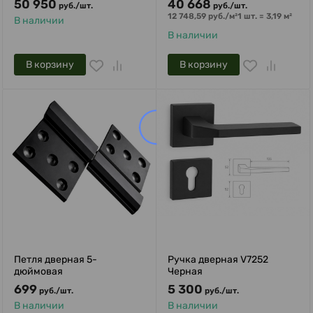
50 950
40 668
руб.
/
шт.
руб.
/
шт.
12 748,59
руб.
/
м²
1 шт.
=
3,19
м²
В наличии
В наличии
В корзину
В корзину
Петля дверная 5-
Ручка дверная V7252
дюймовая
Черная
699
5 300
руб.
/
шт.
руб.
/
шт.
В наличии
В наличии