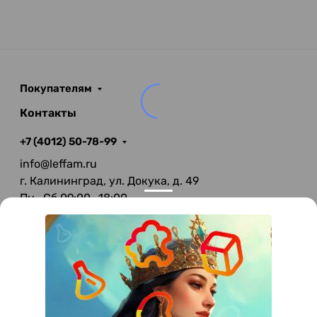
Покупателям
Контакты
+7 (4012) 50-78-99
info@leffam.ru
г. Калининград, ул. Докука, д. 49
Пн—Сб 09:00—18:00
Вс—Выходной
Privacy notice
© 2026 LeFFAM — материалы для качественной
мягкой мебели