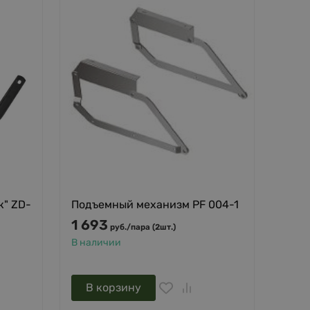
к" ZD-
Подъемный механизм PF 004-1
1 693
руб.
/
пара (2шт.)
В наличии
В корзину