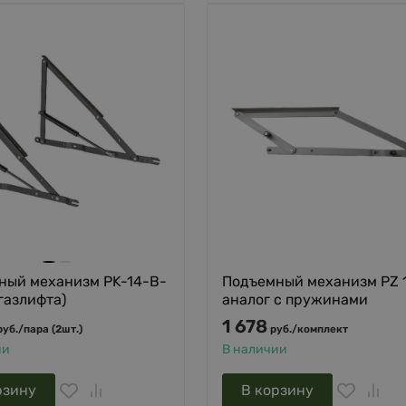
ный механизм PK-14-B-
Подъемный механизм PZ 
 газлифта)
аналог с пружинами
1 678
руб.
/
пара (2шт.)
руб.
/
комплект
ии
В наличии
рзину
В корзину