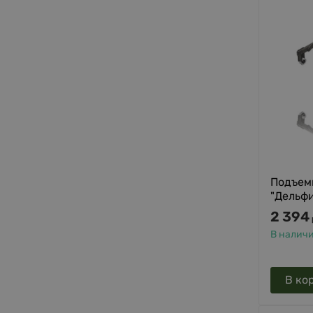
Подъем
"Дельфи
2 394
В налич
В ко