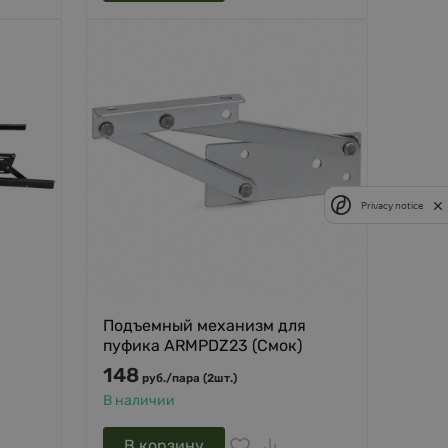
Privacy notice
-
Подъемный механизм для
пуфика ARMPDZ23 (Смок)
148
руб.
/
пара (2шт.)
В наличии
В корзину