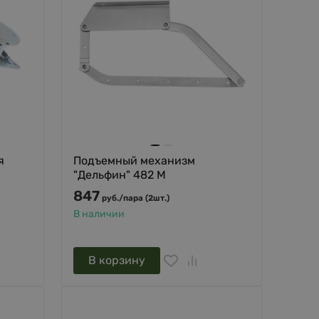
я
Подъемный механизм
"Дельфин" 482 М
847
руб.
/
пара (2шт.)
В наличии
В корзину