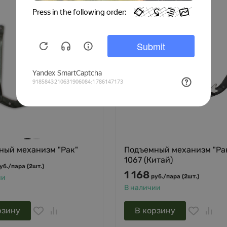
ный механизм "Рак"
Подъемный механизм "Ра
1067 (Китай)
уб.
/
пара (2шт.)
1 168
руб.
/
пара (2шт.)
ии
В наличии
рзину
В корзину