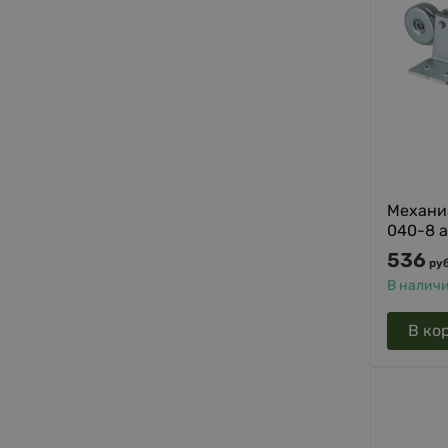
Механи
040-8 а
536
руб
В налич
В ко