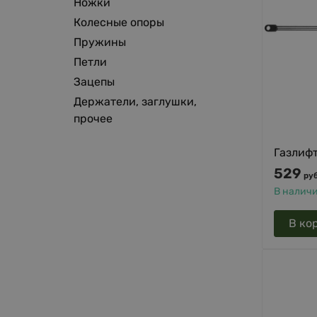
Ножки
Колесные опоры
Пружины
Петли
Зацепы
Держатели, заглушки,
прочее
Газлифт
529
руб
В налич
В ко