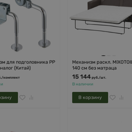
зм для подголовника PP
Механизм раскл. MIXOTOI
налог (Китай)
140 см без матраца
15 144
.
/
комплект
руб.
/
шт.
ии
В наличии
рзину
В корзину