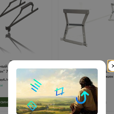
ный механизм
Подъемный механизм
н" 785 мм
"Еврокнижка" высокий,
L=1050-2000, без пружин
руб.
/
пара (2шт.)
1 730
руб.
/
комплект
ии
В наличии
рзину
В корзину