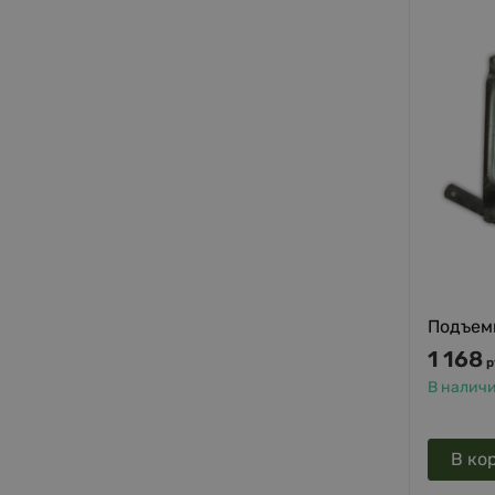
Подъем
1 168
р
В налич
В ко