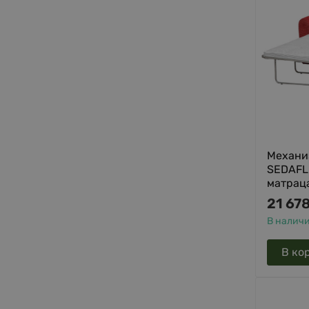
Механи
SEDAFL
матрац
21 67
В налич
В ко