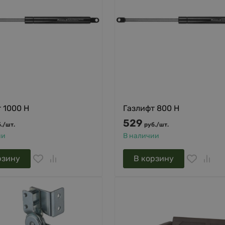
 1000 Н
Газлифт 800 Н
529
.
/
шт.
руб.
/
шт.
ии
В наличии
рзину
В корзину