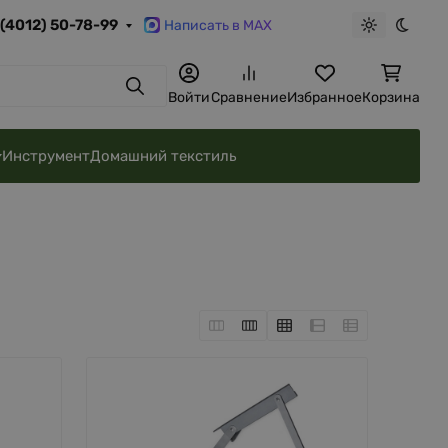
 (4012) 50-78-99
Написать в MAX
Светлая те
Темна
Поиск
Войти
Сравнение
Избранное
Корзина
Инструмент
Домашний текстиль