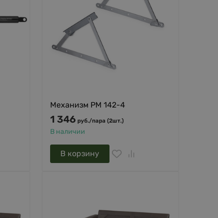
Механизм PM 142-4
1 346
руб.
/
пара (2шт.)
В наличии
В корзину