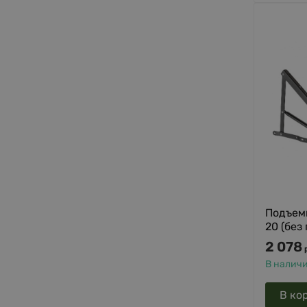
Подъем
20 (без
2 078
В налич
В ко