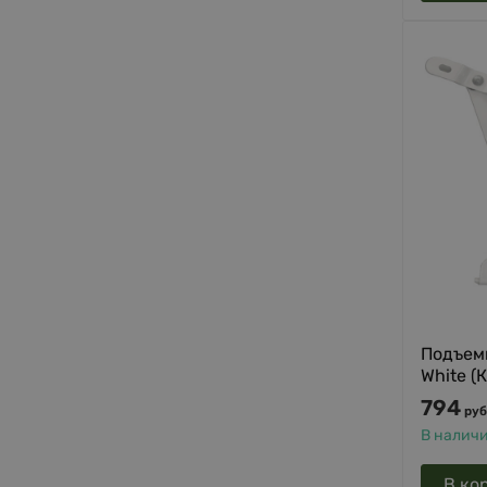
Подъем
White (
794
руб
В налич
В ко