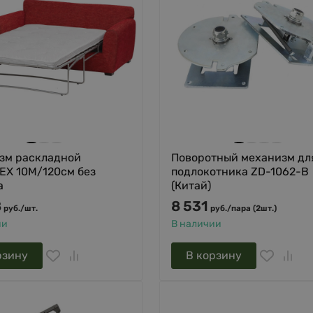
зм раскладной
Поворотный механизм дл
EX 10М/120см без
подлокотника ZD-1062-B
а
(Китай)
8
8 531
руб.
/
шт.
руб.
/
пара (2шт.)
ии
В наличии
рзину
В корзину