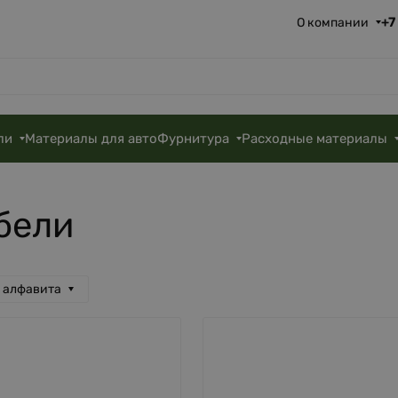
+7
О компании
ли
Материалы для авто
Фурнитура
Расходные материалы
бели
а алфавита