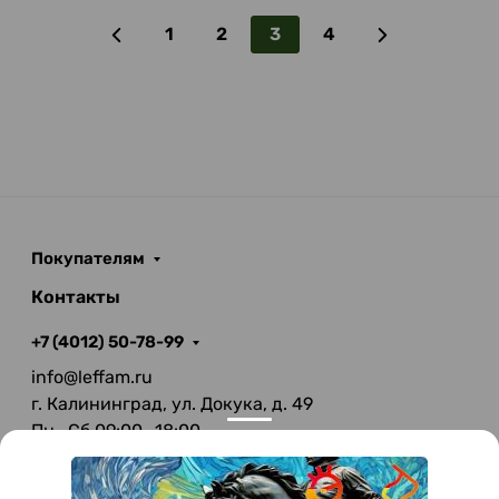
1
2
3
4
Покупателям
Контакты
+7 (4012) 50-78-99
info@leffam.ru
г. Калининград, ул. Докука, д. 49
Пн—Сб 09:00—18:00
Вс—Выходной