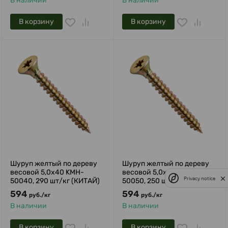
В наличии
В наличии
В корзину
В корзину
Шуруп желтый по дереву
Шуруп желтый по дереву
весовой 5,0х40 KMH-
весовой 5,0х50 KMH-
Privacy notice
50040, 290 шт/кг (КИТАЙ)
50050, 250 шт/кг (КИТАЙ)
594
594
руб.
/
кг
руб.
/
кг
В наличии
В наличии
В корзину
В корзину