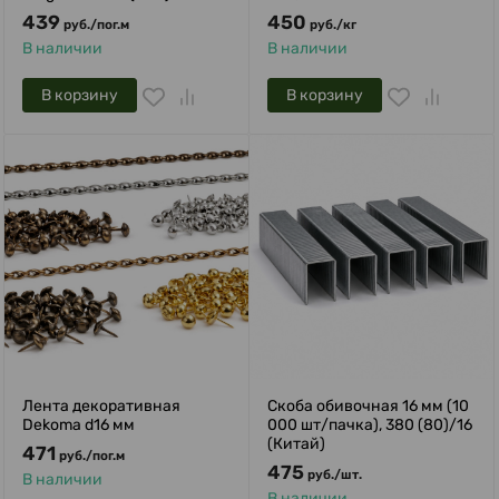
439
450
руб.
/
пог.м
руб.
/
кг
В наличии
В наличии
В корзину
В корзину
Лента декоративная
Скоба обивочная 16 мм (10
Dekoma d16 мм
000 шт/пачка), 380 (80)/16
(Китай)
471
руб.
/
пог.м
475
руб.
/
шт.
В наличии
В наличии