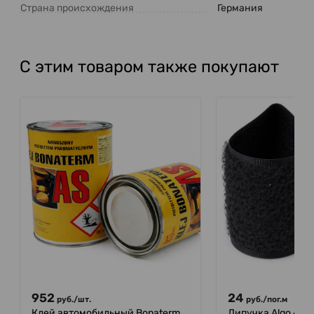
Страна происхождения
Германия
С этим товаром также покупают
952
24
руб.
/
шт.
руб.
/
пог.м
Клей автомобильный Bonaterm
Липучка Algo 40 м