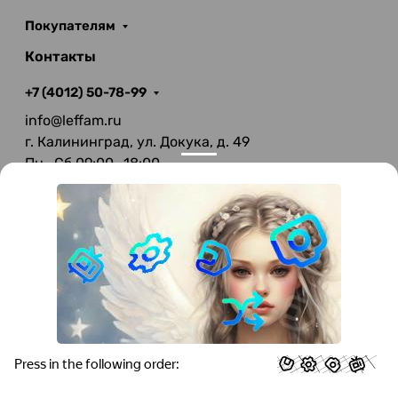
Покупателям
Контакты
+7 (4012) 50-78-99
info@leffam.ru
г. Калининград, ул. Докука, д. 49
Пн—Сб 09:00—18:00
Вс—Выходной
© 2026 LeFFAM — материалы для качественной
мягкой мебели
Получение и обработка персональных данных происходит в
соответствии с Федеральным законом от 27.07.2006 года №152-ФЗ
"О персональных данных", на условиях и для целей, определенных
Политикой конфиденциальности
.
Все права защищены. Использование информации с сайта без
разрешения запрещено. Информация, указанная на сайте, не