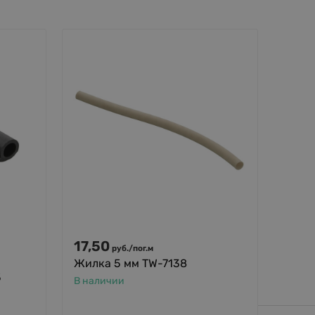
17,50
611
руб.
/
пог.м
р
Жилка 5 мм TW-7138
Скоб
5
(1050
В наличии
380 (
В нал