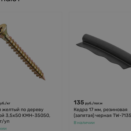
135
уб.
/
кг
руб.
/
пог.м
 желтый по дереву
Кедра 17 мм, резиновая
ой 3,5х50 KMH-35050,
(запятая) черная TW-713
т/уп
В наличии
чии