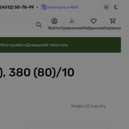
 (4012) 50-78-99
Написать в MAX
Светлая те
Темна
Поиск
Войти
Сравнение
Избранное
Корзина
Инструмент
Домашний текстиль
, 380 (80)/10
Ningbo LG Industry