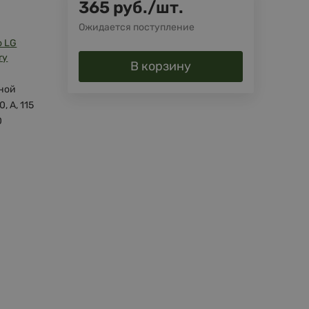
365
руб.
/
шт.
Ожидается поступление
o LG
ry
В корзину
ной
0, A, 115
0
й