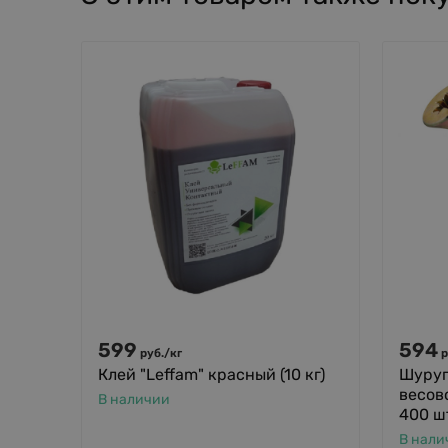
599
594
руб.
/
кг
р
Клей "Leffam" красный (10 кг)
Шуруп
весов
В наличии
400 ш
В нали