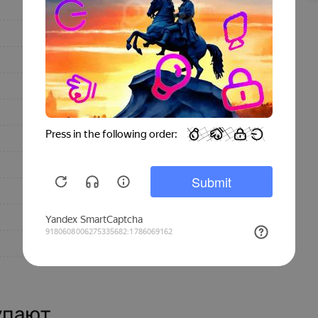
LGA10
Ningbo LG Industry
Сталь
Стальной
80, 380, A, 115
10 000
10
12.8
0.66
Китай
упают