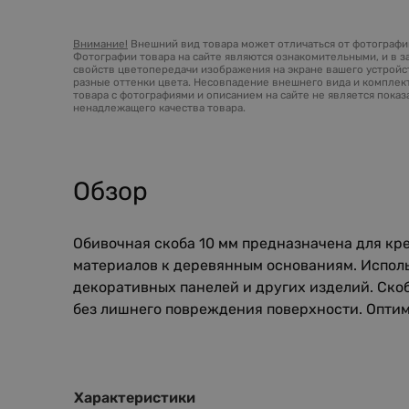
Внимание!
Внешний вид товара может отличаться от фотографий
Фотографии товара на сайте являются ознакомительными, и в з
свойств цветопередачи изображения на экране вашего устройст
разные оттенки цвета. Несовпадение внешнего вида и комплек
товара с фотографиями и описанием на сайте не является пока
ненадлежащего качества товара.
Обзор
Обивочная скоба 10 мм предназначена для кр
материалов к деревянным основаниям. Использ
декоративных панелей и других изделий. Ск
без лишнего повреждения поверхности. Оптим
Характеристики