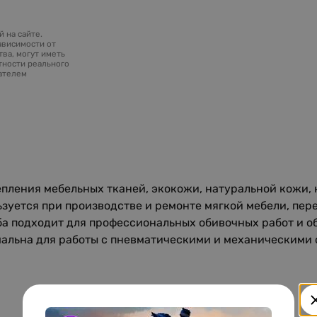
 на сайте.
ависимости от
ва, могут иметь
тности реального
зателем
епления мебельных тканей, экокожи, натуральной кожи,
уется при производстве и ремонте мягкой мебели, пере
оба подходит для профессиональных обивочных работ и
альна для работы с пневматическими и механическими 