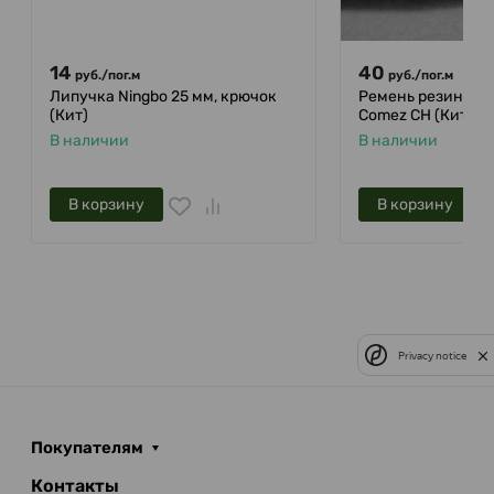
14
40
руб.
/
пог.м
руб.
/
пог.м
Липучка Ningbo 25 мм, крючок
Ремень резиновы
(Кит)
Comez CH (Китай)
В наличии
В наличии
В корзину
В корзину
Privacy notice
Покупателям
Контакты