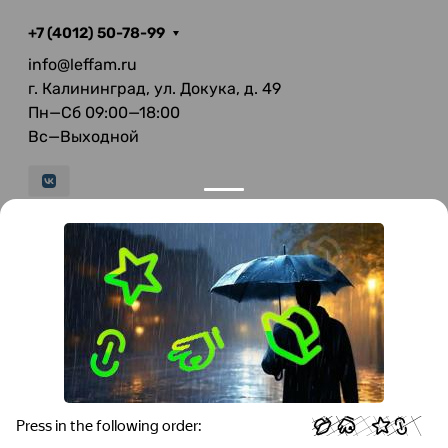
+7 (4012) 50-78-99
info@leffam.ru
г. Калининград, ул. Докука, д. 49
Пн—Сб 09:00—18:00
Вс—Выходной
© 2026 LeFFAM — материалы для качественной
мягкой мебели
Получение и обработка персональных данных происходит в
соответствии с Федеральным законом от 27.07.2006 года №152-ФЗ
"О персональных данных", на условиях и для целей, определенных
Политикой конфиденциальности
.
Все права защищены. Использование информации с сайта без
разрешения запрещено. Информация, указанная на сайте, не
является публичной офертой.
ООО "Мебель-Холл" ИНН: 3904613126 ОГРН: 1103925020517