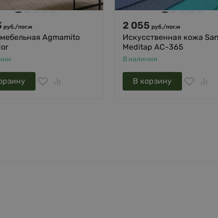
3
2 055
руб.
/
пог.м
руб.
/
пог.м
 мебельная Agmamito
Искусственная кожа San
dor
Meditap AC-365
чии
В наличии
орзину
В корзину