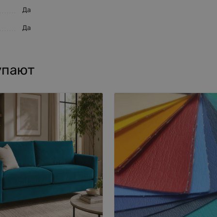
Да
Да
упают