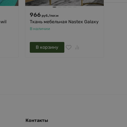
966
284
руб.
/
пог.м
wil
Ткань мебельная Nastex Galaxy
Ткан
(неп
В наличии
В нал
В корзину
В 
Контакты