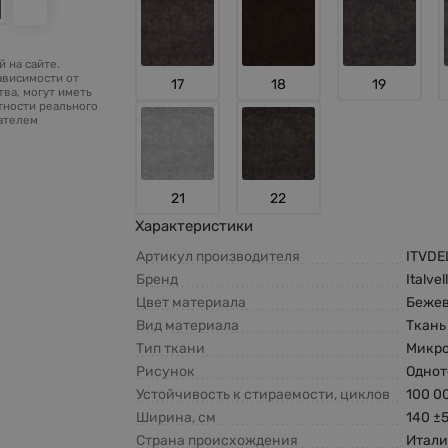
 на сайте.
ависимости от
17
18
19
ва, могут иметь
тности реального
зателем
21
22
Характеристики
Артикул производителя
ITVDE
Бренд
Italvel
Цвет материала
Беже
Вид материала
Ткань
Тип ткани
Микр
Рисунок
Одно
Устойчивость к стираемости, циклов
100 0
Ширина, см
140 ±
Страна происхождения
Итали