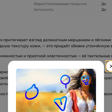
Водоотталкивающее покрытие
Да
Антикоготь
Да
ая притягивает взгляд деликатным мерцанием и лёгкими
ную текстуру кожи, — это придаёт обивке утончённую 
 нежностью и приятной эластичностью — её тактильные
 гармонично сочетаются сдержанная классика — бежевые,
зелёный, а также энергичные жёлтый, оранжевый и кра
ктные цветовые акценты.
 система Zero Spot надёжно защищает материал и позвол