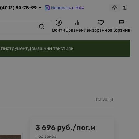
 (4012) 50-78-99
Написать в MAX
Светлая те
Темна
Поиск
Войти
Сравнение
Избранное
Корзина
Инструмент
Домашний текстиль
Italvelluti
3 696
руб.
/
пог.м
Под заказ