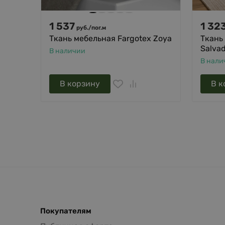
1 537
1 32
руб.
/
пог.м
Ткань мебельная Fargotex Zoya
Ткань
Salva
В наличии
В нали
В корзину
В к
Покупателям