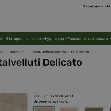
+7
О компании
ли
Материалы для авто
Фурнитура
Расходные материалы
ая
Italvelluti
Ткань мебельная Italvelluti Delicato
alvelluti Delicato
Артикул:
ITVDELICATO01
Выберите артикул: