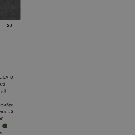
20
LICATO
luti
вый
офибра
тонный
00
5
я