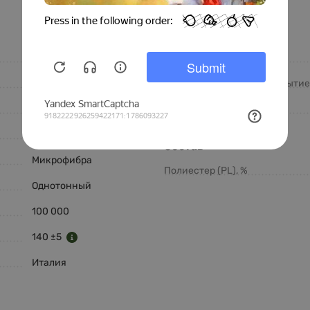
Особенности
ITVDELICATO
Легкая чистка
Italvelluti
Водоотталкивающее покрытие
Бежевый
Антикоготь
Ткань
Состав
Микрофибра
Полиестер (PL), %
Однотонный
100 000
140 ±5
Италия