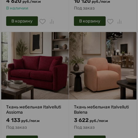
4 620
10 120
руб.
/
пог.м
руб.
/
пог.м
В наличии
Под заказ
В корзину
В корзину
Ткань мебельная Italvelluti
Ткань мебельная Italvelluti
Assioma
Balena
4 133
3 622
руб.
/
пог.м
руб.
/
пог.м
Под заказ
Под заказ