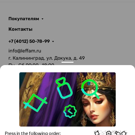
Покупателям
Контакты
+7 (4012) 50-78-99
info@leffam.ru
г. Калининград, ул. Докука, д. 49
Пн—Сб 09:00—18:00
Вс—Выходной
© 2026 LeFFAM — материалы для качественной
мягкой мебели
Получение и обработка персональных данных происходит в
соответствии с Федеральным законом от 27.07.2006 года №152-ФЗ
"О персональных данных", на условиях и для целей, определенных
Политикой конфиденциальности
.