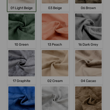
01 Light Beige
03 Beige
06 Brown
10 Green
13 Peach
16 Dark Grey
17 Graphite
02 Cream
04 Cacao