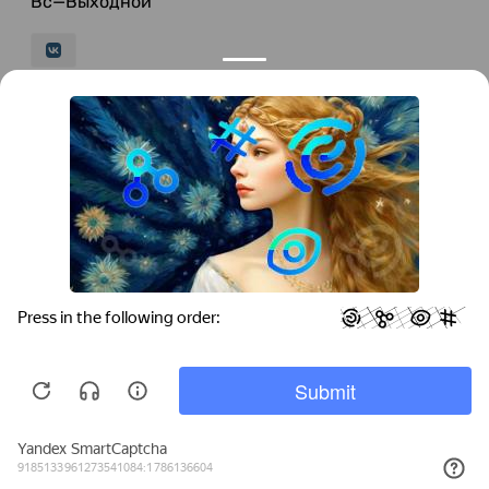
Вс—Выходной
© 2026 LeFFAM — материалы для качественной
мягкой мебели
Получение и обработка персональных данных происходит в
соответствии с Федеральным законом от 27.07.2006 года №152-ФЗ
"О персональных данных", на условиях и для целей, определенных
Политикой конфиденциальности
.
Все права защищены. Использование информации с сайта без
разрешения запрещено. Информация, указанная на сайте, не
является публичной офертой.
ООО "Мебель-Холл" ИНН: 3904613126 ОГРН: 1103925020517
Мы используем cookies для быстрой и
удобной работы сайта. Продолжая
пользоваться сайтом, вы принимаете
условия
обработки персональных данных
.
Главная
Корзина
Избранное
Поиск
Каталог