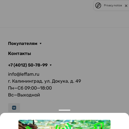
Privacy notice
Покупателям
Контакты
+7 (4012) 50-78-99
info@leffam.ru
г. Калининград, ул. Докука, д. 49
Пн—Сб 09:00—18:00
Вс—Выходной
© 2026 LeFFAM — материалы для качественной