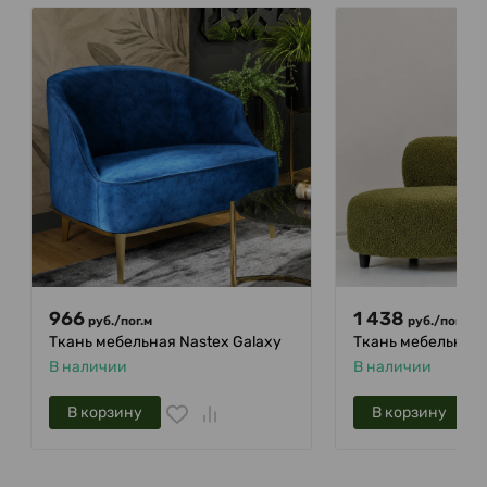
966
1 438
руб.
/
пог.м
руб.
/
пог.м
Ткань мебельная Nastex Galaxy
Ткань мебельная L
В наличии
В наличии
В корзину
В корзину