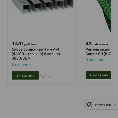
1 401
43
руб.
/
шт.
руб.
/
пог.м
Скоба обивочная 4 мм A-4
Ремень резиновы
(44100 шт/пачка) 6 шт/кор,
Comez CH (КИТ)
380(80)/4
В наличии
В наличии
В корзину
В корзину
Privacy notice