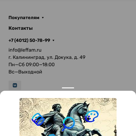
Покупателям
Контакты
+7 (4012) 50-78-99
info@leffam.ru
г. Калининград, ул. Докука, д. 49
Пн—Сб 09:00—18:00
Вс—Выходной
© 2026 LeFFAM — материалы для качественной
мягкой мебели
Получение и обработка персональных данных происходит в
соответствии с Федеральным законом от 27.07.2006 года №152-ФЗ
"О персональных данных", на условиях и для целей, определенных
Политикой конфиденциальности
.