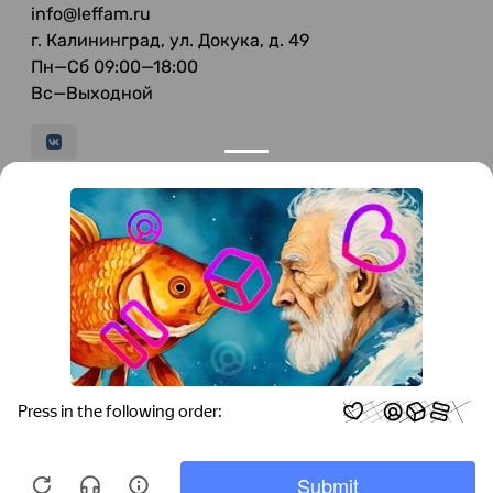
info@leffam.ru
г. Калининград, ул. Докука, д. 49
Пн—Сб 09:00—18:00
Вс—Выходной
© 2026 LeFFAM — материалы для качественной
мягкой мебели
Получение и обработка персональных данных происходит в
соответствии с Федеральным законом от 27.07.2006 года №152-ФЗ
"О персональных данных", на условиях и для целей, определенных
Политикой конфиденциальности
.
Все права защищены. Использование информации с сайта без
разрешения запрещено. Информация, указанная на сайте, не
является публичной офертой.
ООО "Мебель-Холл" ИНН: 3904613126 ОГРН: 1103925020517