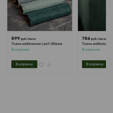
899
786
руб.
/
пог.м
руб.
/
пог.м
Ткань мебельная Lech Ottawa
Ткань мебельная L
В наличии
В наличии
В корзину
В корзину