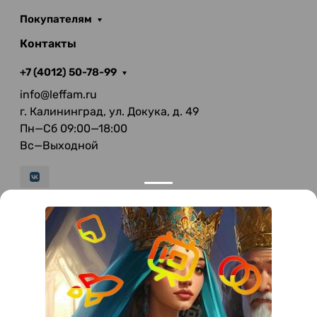
Покупателям
Контакты
+7 (4012) 50-78-99
info@leffam.ru
г. Калининград, ул. Докука, д. 49
Пн—Сб 09:00—18:00
Вс—Выходной
© 2026 LeFFAM — материалы для качественной
мягкой мебели
Получение и обработка персональных данных происходит в
соответствии с Федеральным законом от 27.07.2006 года №152-ФЗ
"О персональных данных", на условиях и для целей, определенных
Политикой конфиденциальности
.
Все права защищены. Использование информации с сайта без
разрешения запрещено. Информация, указанная на сайте, не