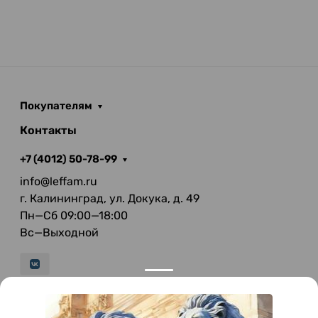
Покупателям
Контакты
+7 (4012) 50-78-99
info@leffam.ru
г. Калининград, ул. Докука, д. 49
Пн—Сб 09:00—18:00
Вс—Выходной
© 2026 LeFFAM — материалы для качественной