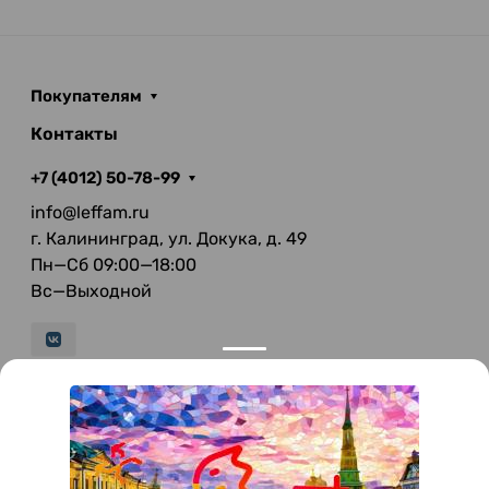
Покупателям
Контакты
+7 (4012) 50-78-99
info@leffam.ru
г. Калининград, ул. Докука, д. 49
Пн—Сб 09:00—18:00
Вс—Выходной
© 2026 LeFFAM — материалы для качественной
мягкой мебели
Получение и обработка персональных данных происходит в
соответствии с Федеральным законом от 27.07.2006 года №152-ФЗ