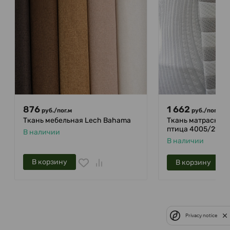
876
1 662
руб.
/
пог.м
руб.
/
пог.м
Ткань мебельная Lech Bahama
Ткань матрасная
птица 4005/2182
В наличии
В наличии
В корзину
В корзину
Privacy notice