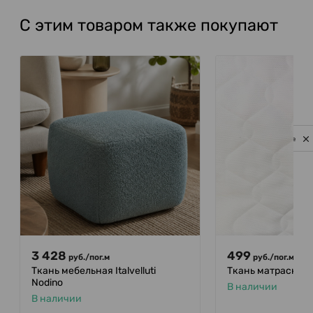
С этим товаром также покупают
Privacy notice
3 428
499
руб.
/
пог.м
руб.
/
пог.м
Ткань мебельная Italvelluti
Ткань матрасная 
Nodino
В наличии
В наличии