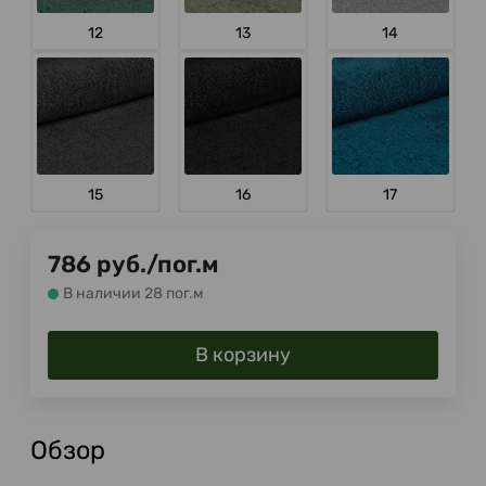
12
13
14
15
16
17
786
руб.
/
пог.м
В наличии 28 пог.м
В корзину
Обзор