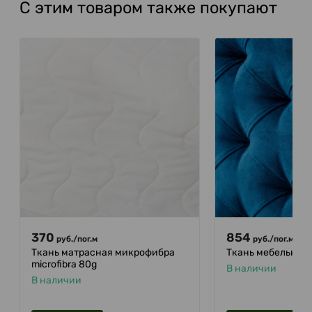
С этим товаром также покупают
370
854
руб.
/
пог.м
руб.
/
пог.м
Ткань матрасная микрофибра
Ткань мебельная 
microfibra 80g
В наличии
В наличии