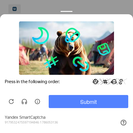
© 2026 LeFFAM — материалы для качественной
мягкой мебели
Получение и обработка персональных данных происходит в
соответствии с Федеральным законом от 27.07.2006 года №152-ФЗ
"О персональных данных", на условиях и для целей, определенных
Политикой конфиденциальности
.
Все права защищены. Использование информации с сайта без
разрешения запрещено. Информация, указанная на сайте, не
является публичной офертой.
ООО "Мебель-Холл" ИНН: 3904613126 ОГРН: 1103925020517
Мы используем cookies для быстрой и
удобной работы сайта. Продолжая
пользоваться сайтом, вы принимаете
условия
обработки персональных данных
.
Главная
Корзина
Избранное
Поиск
Каталог