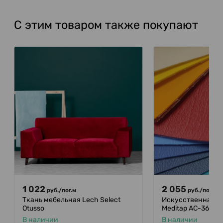
С этим товаром также покупают
1 022
2 055
руб.
/
пог.м
руб.
/
пог.м
Ткань мебельная Lech Select
Искусственная ко
Otusso
Meditap AC-365
В наличии
В наличии