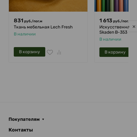
831
1 613
руб.
/
пог.м
руб.
/
пог.м
Ткань мебельная Lech Fresh
Искусственная ко
Privacy notice
Skaden B-353
В наличии
В наличии
В корзину
В корзину
Покупателям
Контакты