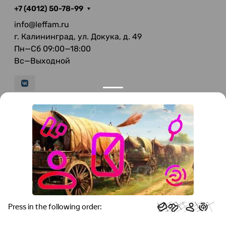
+7 (4012) 50-78-99
info@leffam.ru
г. Калининград, ул. Докука, д. 49
Пн—Сб 09:00—18:00
Вс—Выходной
© 2026 LeFFAM — материалы для качественной
мягкой мебели
Получение и обработка персональных данных происходит в
соответствии с Федеральным законом от 27.07.2006 года №152-ФЗ
"О персональных данных", на условиях и для целей, определенных
Политикой конфиденциальности
.
Все права защищены. Использование информации с сайта без
разрешения запрещено. Информация, указанная на сайте, не
является публичной офертой.
ООО "Мебель-Холл" ИНН: 3904613126 ОГРН: 1103925020517