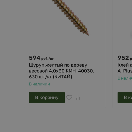
594
952
руб.
/
кг
р
Шуруп желтый по дереву
Клей 
весовой 4,0х30 KMH-40030,
A-Plu
630 шт/кг (КИТАЙ)
В нали
В наличии
В корзину
В к