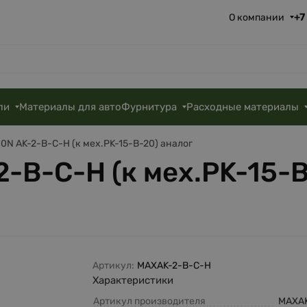
+7
О компании
ли
Материалы для авто
Фурнитура
Расходные материалы
0N AK-2-B-C-H (к мех.PK-15-B-20) аналог
-B-C-H (к мех.PK-15-B
Артикул:
MAXAK-2-B-C-H
Характеристики
Артикул производителя
MAXAK