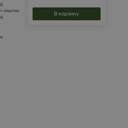
et
 + пластик
В корзину
ый
ша