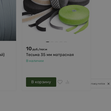
10
471
руб.
/
пог.м
ай)
Тесьма 35 мм матрасная
Лент
d16 
В наличии
В нал
В корзину
В 
Privacy notice