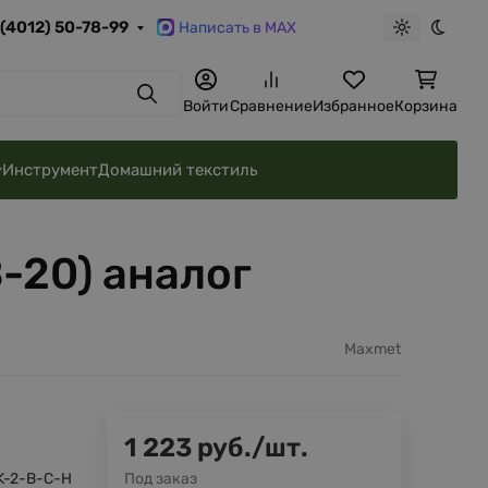
 (4012) 50-78-99
Написать в MAX
Светлая те
Темна
Поиск
Войти
Сравнение
Избранное
Корзина
Инструмент
Домашний текстиль
-20) аналог
Maxmet
1 223
руб.
/
шт.
-2-B-C-H
Под заказ