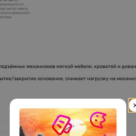
ависимости от
ва, могут иметь
тности реального
зателем
подъёмных механизмов мягкой мебели, кроватей и диван
ытие/закрытие основания, снижает нагрузку на механи
MAXAK-2-B-C-H
Maxmet