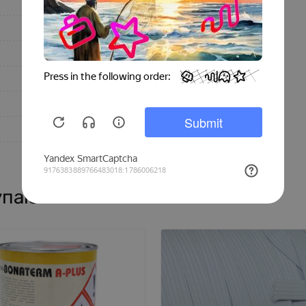
Сталь + пластик
Черный
1
385
Польша
10
упают