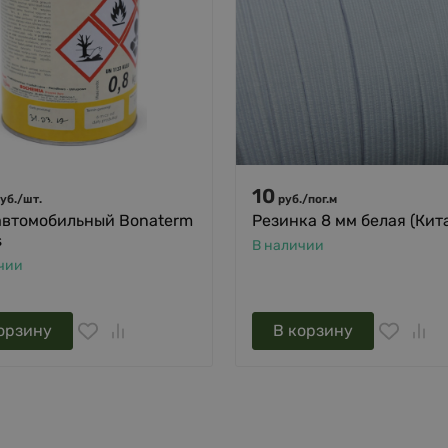
10
уб.
/
шт.
руб.
/
пог.м
автомобильный Bonaterm
Резинка 8 мм белая (Кит
s
В наличии
чии
орзину
В корзину