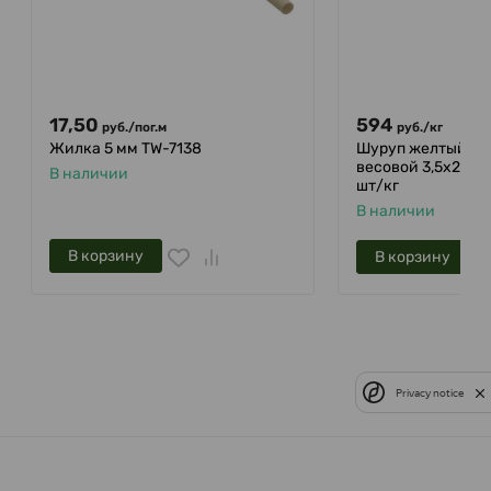
17,50
594
руб.
/
пог.м
руб.
/
кг
Жилка 5 мм TW-7138
Шуруп желтый по
весовой 3,5х25 K
В наличии
шт/кг
В наличии
В корзину
В корзину
Privacy notice