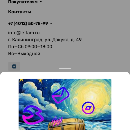
Покупателям
Контакты
+7 (4012) 50-78-99
info@leffam.ru
г. Калининград, ул. Докука, д. 49
Пн—Сб 09:00—18:00
Вс—Выходной
© 2026 LeFFAM — материалы для качественной
мягкой мебели
Получение и обработка персональных данных происходит в
соответствии с Федеральным законом от 27.07.2006 года №152-ФЗ
"О персональных данных", на условиях и для целей, определенных
Политикой конфиденциальности
.
Все права защищены. Использование информации с сайта без
разрешения запрещено. Информация, указанная на сайте, не
является публичной офертой.
ООО "Мебель-Холл" ИНН: 3904613126 ОГРН: 1103925020517