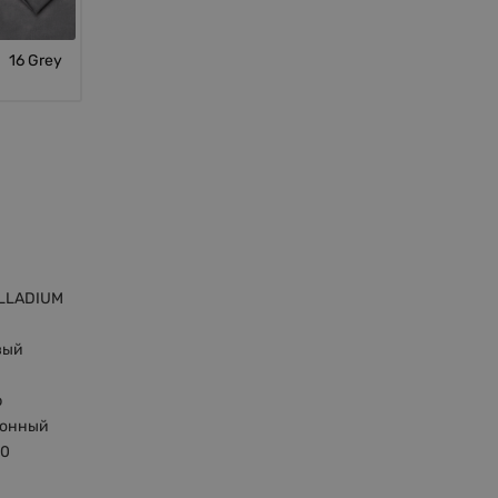
16 Grey
LLADIUM
вый
р
тонный
00