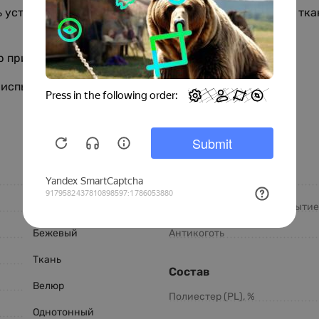
устойчивости к пиллингу (4–5 баллов) означает, что тк
 приятен тактильно и создаёт ощущение уюта.
спытания, с тканью Palladium!
Особенности
SICPALLADIUM
Легкая чистка
Sic
Водоотталкивающее покрытие
Бежевый
Антикоготь
Ткань
Состав
Велюр
Полиестер (PL), %
Однотонный