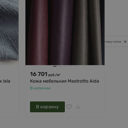
Privacy notice
16 701
1 0
руб.
/
м²
 Isla
Кожа мебельная Mastrotto Aida
Ткань
Tesse
В наличии
В нал
В корзину
В 