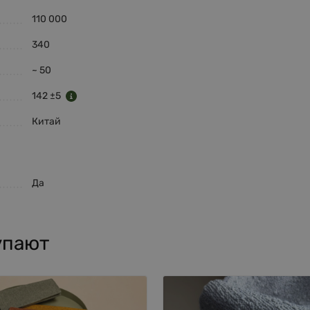
110 000
340
~ 50
142 ±5
Китай
Да
упают