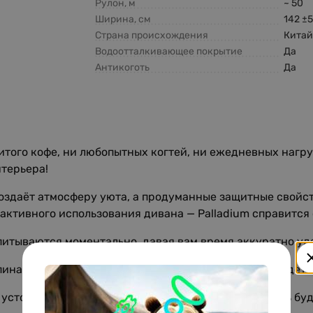
Рулон, м
~ 50
Ширина, см
142 ±
Страна происхождения
Кита
Водоотталкивающее покрытие
Да
Антикоготь
Да
литого кофе, ни любопытных когтей, ни ежедневных нагр
нтерьера!
оздаёт атмосферу уюта, а продуманные защитные свойст
активного использования дивана — Palladium справится 
итываются моментально, давая вам время аккуратно уда
пинам и зацепкам — идеальный вариант для семей с деть
 устойчивости к истиранию гарантируют, что мебель буде