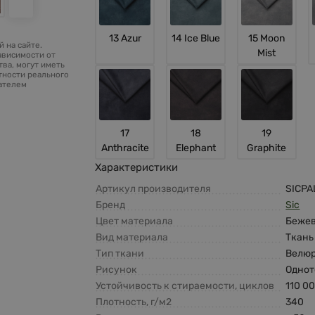
13 Azur
14 Ice Blue
15 Moon
 на сайте.
Mist
ависимости от
ва, могут иметь
тности реального
зателем
17
18
19
Anthracite
Elephant
Graphite
Характеристики
Артикул производителя
SICPA
Бренд
Sic
Цвет материала
Беже
Вид материала
Ткань
Тип ткани
Велю
Рисунок
Одно
Устойчивость к стираемости, циклов
110 0
Плотность, г/м2
340