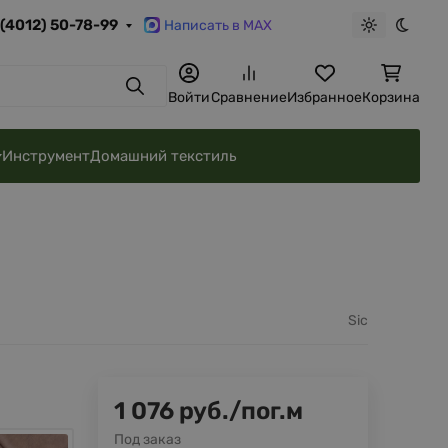
 (4012) 50-78-99
Написать в MAX
Светлая те
Темна
Поиск
Войти
Сравнение
Избранное
Корзина
Инструмент
Домашний текстиль
Sic
1 076
руб.
/
пог.м
Под заказ