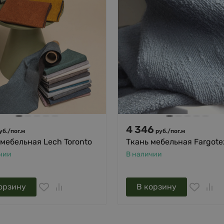
4 346
уб.
/
пог.м
руб.
/
пог.м
 мебельная Lech Toronto
Ткань мебельная Fargotex
чии
В наличии
орзину
В корзину