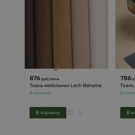
876
786
руб.
/
пог.м
р
Ткань мебельная Lech Bahama
Ткань
В наличии
В нали
В корзину
В к