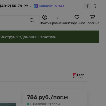
 (4012) 50-78-99
Написать в MAX
Светлая те
Темна
Поиск
Войти
Сравнение
Избранное
Корзина
Инструмент
Домашний текстиль
786
руб.
/
пог.м
В наличии 11 пог.м