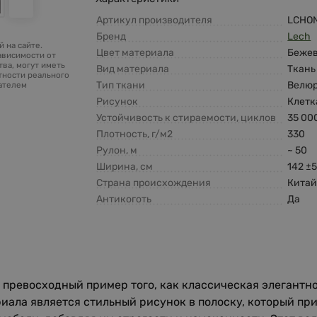
Артикул производителя
LCHO
Бренд
Lech
 на сайте.
Цвет материала
Беже
ависимости от
ва, могут иметь
Вид материала
Ткань
тности реального
Тип ткани
Велю
зателем
Рисунок
Клетк
Устойчивость к стираемости, циклов
35 00
Плотность, г/м2
330
Рулон, м
~ 50
Ширина, см
142 ±
Страна происхождения
Кита
Антикоготь
Да
о превосходный пример того, как классическая элегантн
иала является стильный рисунок в полоску, который пр