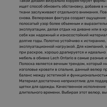
Такой дизайн визуально корректирует формы м
ищет способ обновить обстановку, добавив в 
ткани заслуживают отдельного внимания. Пове
снова. Велюровая фактура создает ощущение 
полосатый узор более объемным и выразительн
эксплуатации, делая отдых на диване или в к
себя как надежный и износостойкий материал
долгие годы. Полотно устойчиво к истиранию,
эксплуатационной нагрузкой. Для компаний, 
при раскрое, хорошо драпируется и идеально
мебель в обивке Lech Ontario в самые разные
Полоска является вечным трендом, который ни
изголовье кровати в спальне, данный велюр п
баланс между эстетикой и функциональностью.
Материал достаточно неприхотлив: для подде
щетки для одежды. Качественное исполнение 
длительного времени. Выбирая этот велюр, вы