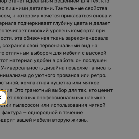
люр станет идеальным решением для тех, кто
тво лишними деталями. Тактильные свойства
сом, к которому хочется прикасаться снова и
ериала подчеркивает глубину цвета и делает
беспечивает высокий уровень комфорта при
ности, эта обивочная ткань зарекомендовала
, сохраняя свой первоначальный вид на
его отличным выбором для мебели с высокой
тот материал удобен в работе: он послушен
 Универсальность дизайна позволяет вписать
инимализма до уютного прованса или ретро.
остиной, компактная кушетка или мягкое
ения. Это грамотный выбор для тех, кто ценит
требует сложных профессиональных навыков.
истки пылесосом или использования мягкой
а фактура — однородной в течение
подарит вашей мебели вторую жизнь.