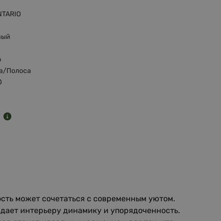
NTARIO
вый
р
а/Полоса
0
5
й
ость может сочетаться с современным уютом.
идает интерьеру динамику и упорядоченность.