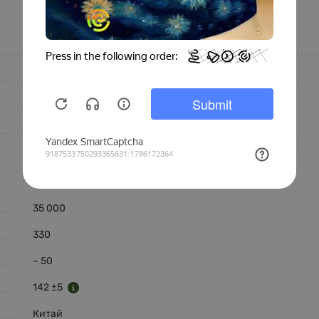
Особенности
LCHONTARIO
Легкая чистка
Lech
Антикоготь
Бежевый
Состав
Ткань
Полиестер (PL), %
Велюр
Клетка/Полоса
35 000
330
~ 50
142 ±5
Китай