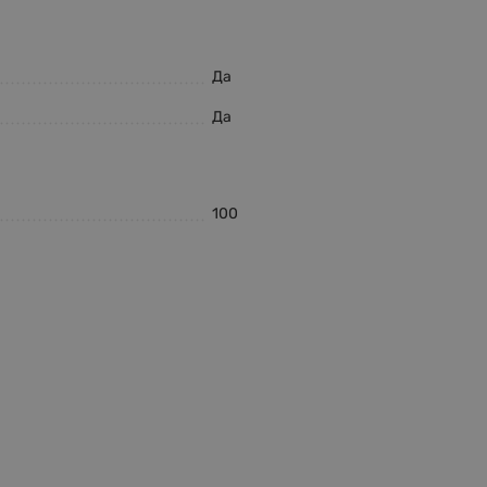
Да
Да
100