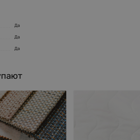
Да
Да
Да
упают