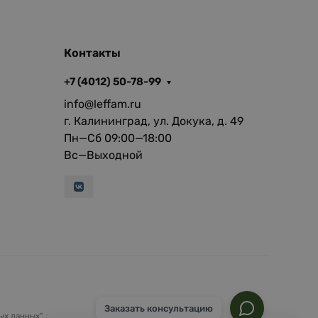
Контакты
+7 (4012) 50-78-99
info@leffam.ru
г. Калининград, ул. Докука, д. 49
Пн—Сб 09:00—18:00
Вс—Выходной
Заказать консультацию
х данных", на условиях и для целей, определенных
Политикой