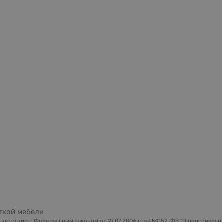
гкой мебели
ветствии с Федеральным законом от 27.07.2006 года №152-ФЗ "О персональны