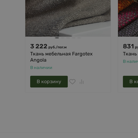
3 222
831
руб.
/
пог.м
р
Ткань мебельная Fargotex
Ткань
Angola
В нали
В наличии
В корзину
В к