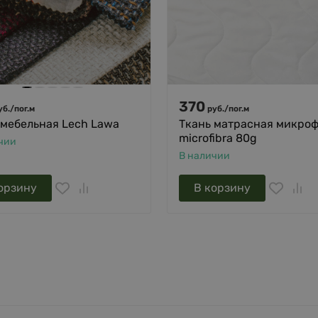
370
уб.
/
пог.м
руб.
/
пог.м
 мебельная Lech Lawa
Ткань матрасная микро
microfibra 80g
чии
В наличии
орзину
В корзину