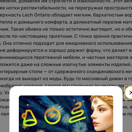
ебели, добавляя им строгости и изысканности. Этот ве
нее нотки респектабельности, не перегружая пространс
рхность Lech Ontario обладает мягким, бархатистым вор
тепла и домашнего комфорта, а деликатный перелив мат
ым. Такая обивка не только эстетично выглядит, но и о
ресле по-настоящему приятным. С точки зрения практич
. Она отлично подходит для ежедневного использования
 не деформируется и хорошо держит форму, что делает 
занимающихся перетяжкой мебели, и частных мастеров э
 ложится даже на сложные изогнутые элементы изделий.
 интерьерные стили — от сдержанного скандинавского м
когда не выходит из моды. Будь то массивный диван в г
реобразит изделие, сделав его стильным акцентом помещ
 Уход за мебелью, обтянутой тканью Lech Ontario, не 
ржания чистоты обычно достаточно регулярной сухой ч
ткани гарантирует, что цвета останутся насыщенными, 
 получаете долговечное и красивое покрытие, которое 