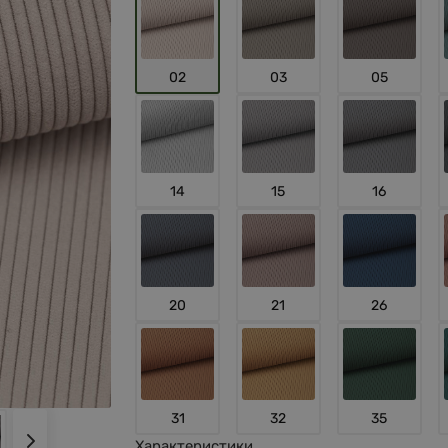
02
03
05
14
15
16
20
21
26
31
32
35
Характеристики