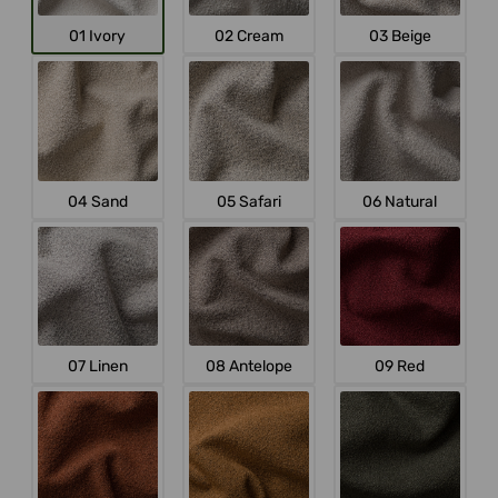
01 Ivory
02 Cream
03 Beige
04 Sand
05 Safari
06 Natural
07 Linen
08 Antelope
09 Red