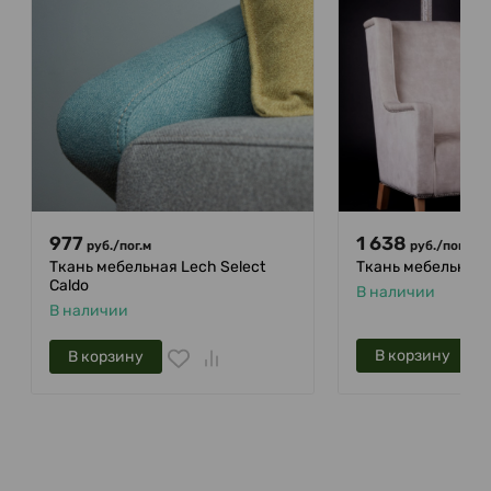
977
1 638
руб.
/
пог.м
руб.
/
пог.м
Ткань мебельная Lech Select
Ткань мебельная 
Caldo
В наличии
В наличии
В корзину
В корзину