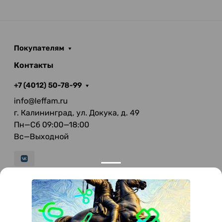
Покупателям
Контакты
+7 (4012) 50-78-99
info@leffam.ru
г. Калининград, ул. Докука, д. 49
Пн—Сб 09:00—18:00
Вс—Выходной
© 2026 LeFFAM — материалы для качественной
мягкой мебели
Получение и обработка персональных данных происходит в