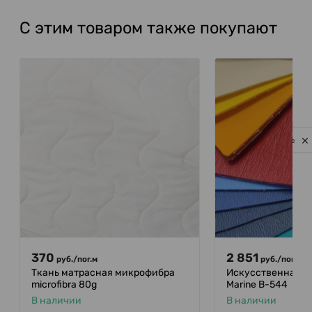
С этим товаром также покупают
Privacy notice
370
2 851
руб.
/
пог.м
руб.
/
пог.м
Ткань матрасная микрофибра
Искусственная ко
microfibra 80g
Marine B-544
В наличии
В наличии