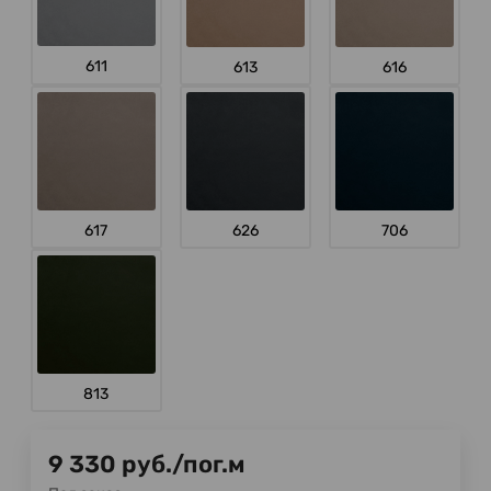
611
613
616
617
626
706
813
9 330
руб.
/
пог.м