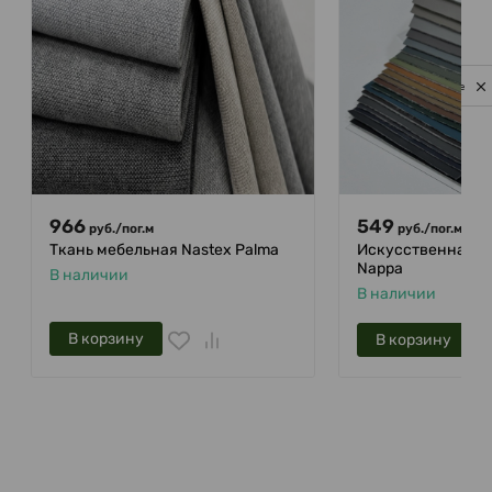
Privacy notice
966
549
875
руб.
/
пог.м
руб.
/
пог.м
Ткань мебельная Nastex Palma
Искусственная к
Nappa
В наличии
В наличии
В корзину
В корзину