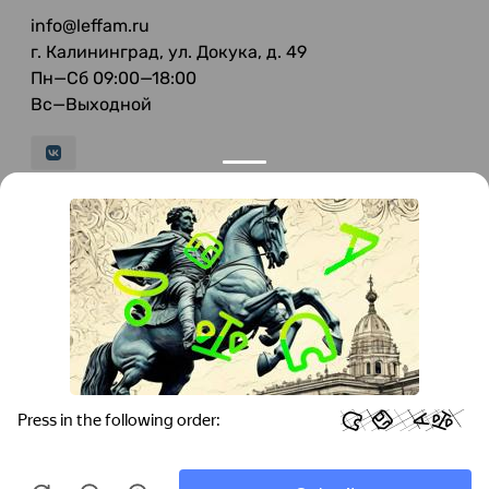
info@leffam.ru
г. Калининград, ул. Докука, д. 49
Пн—Сб 09:00—18:00
Вс—Выходной
© 2026 LeFFAM — материалы для качественной
мягкой мебели
Получение и обработка персональных данных происходит в
соответствии с Федеральным законом от 27.07.2006 года №152-ФЗ
"О персональных данных", на условиях и для целей, определенных
Политикой конфиденциальности
.
Все права защищены. Использование информации с сайта без
разрешения запрещено. Информация, указанная на сайте, не
является публичной офертой.
ООО "Мебель-Холл" ИНН: 3904613126 ОГРН: 1103925020517