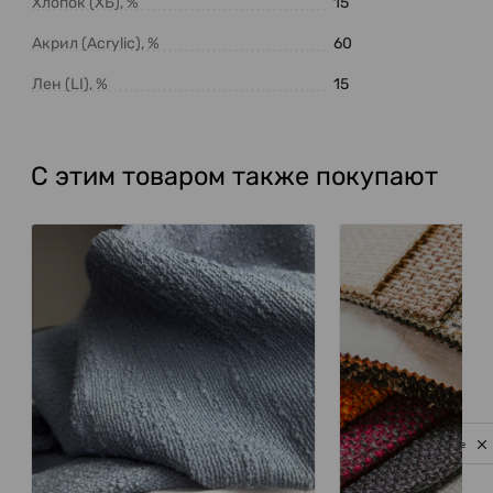
Хлопок (ХБ), %
15
Акрил (Acrylic), %
60
Лен (LI), %
15
С этим товаром также покупают
Privacy notice