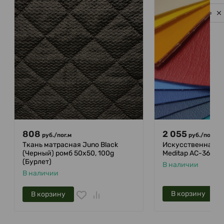
Privacy notice
808
2 055
руб.
/
пог.м
руб.
/
пог.м
Ткань матрасная Juno Black
Искусственная ко
(Черный) ромб 50х50, 100g
Meditap AC-365
(Бурлет)
В наличии
В наличии
В корзину
В корзину