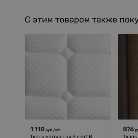
С этим товаром также пок
1 110
876
руб.
/
шт.
р
Ткань матрасная Sleep1 B
Ткань