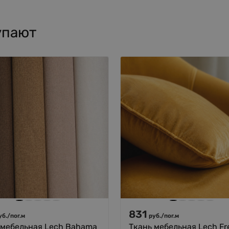
упают
831
уб.
/
пог.м
руб.
/
пог.м
 мебельная Lech Bahama
Ткань мебельная Lech Fr