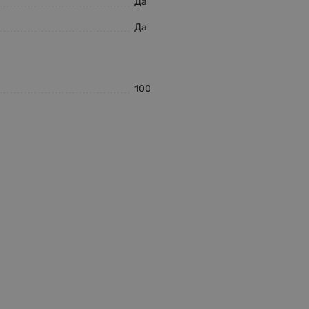
Да
Да
100