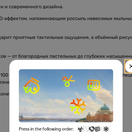
и и современного дизайна.
D‑эффектом, напоминающим россыпь невесомых мыльных
дарит приятные тактильные ощущения, а объёмный рису
ов — от благородных пастельных до глубоких насыщенны
з 100 % полиэстера обеспечивает лёгкость в уходе, а сп
язнений.
 сочетание утончённого стиля и комфорта.
Особенности