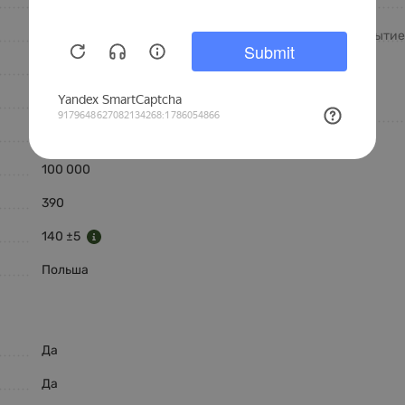
AGMBUBBLE
Легкая чистка
Белый
Водоотталкивающее покрытие
Ткань
Состав
Велюр
Полиестер (PL), %
Однотонный
100 000
390
140 ±5
Польша
Да
Да