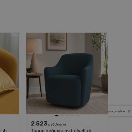
Privacy notice
2 523
472
руб.
/
пог.м
esh
Ткань мебельная Italvelluti
Ткан