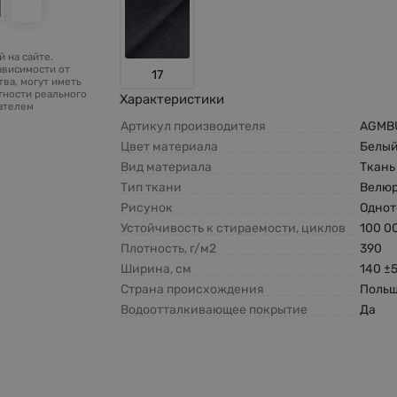
 на сайте.
ависимости от
17
ва, могут иметь
тности реального
Характеристики
зателем
Артикул производителя
AGMB
Цвет материала
Белы
Вид материала
Ткань
Тип ткани
Велю
Рисунок
Одно
Устойчивость к стираемости, циклов
100 0
Плотность, г/м2
390
Ширина, см
140 ±
Страна происхождения
Поль
Водоотталкивающее покрытие
Да