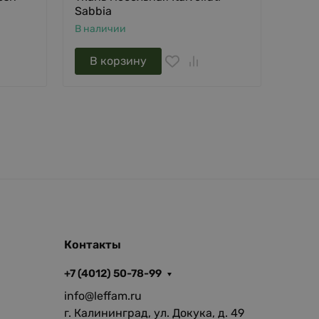
Sabbia
(втор
В наличии
В нал
В корзину
В 
Контакты
+7 (4012) 50-78-99
info@leffam.ru
г. Калининград, ул. Докука, д. 49