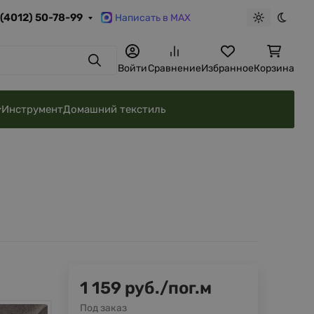
 (4012) 50-78-99
Написать в MAX
Светлая те
Темна
Поиск
Войти
Сравнение
Избранное
Корзина
Инструмент
Домашний текстиль
1 159
руб.
/
пог.м
Под заказ