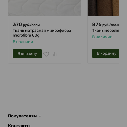
370
876
руб.
/
пог.м
руб.
/
пог.м
Ткань матрасная микрофибра
Ткань мебельная
microfibra 80g
В наличии
В наличии
В корзину
В корзину
Покупателям
Контакты