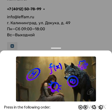
+7 (4012) 50-78-99
info@leffam.ru
г. Калининград, ул. Докука, д. 49
Пн—Сб 09:00—18:00
Вс—Выходной
© 2026 LeFFAM — материалы для качественной
мягкой мебели
Получение и обработка персональных данных происходит в
соответствии с Федеральным законом от 27.07.2006 года №152-ФЗ
"О персональных данных", на условиях и для целей, определенных
Политикой конфиденциальности
.
Все права защищены. Использование информации с сайта без
разрешения запрещено. Информация, указанная на сайте, не
является публичной офертой.
ООО "Мебель-Холл" ИНН: 3904613126 ОГРН: 1103925020517