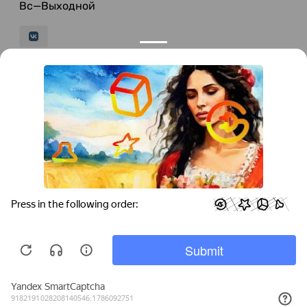
Вс—Выходной
© 2026 LeFFAM — материалы для качественной
мягкой мебели
Получение и обработка персональных данных происходит в
соответствии с Федеральным законом от 27.07.2006 года №152-ФЗ
"О персональных данных", на условиях и для целей, определенных
Политикой конфиденциальности
.
Все права защищены. Использование информации с сайта без
разрешения запрещено. Информация, указанная на сайте, не
является публичной офертой.
ООО "Мебель-Холл" ИНН: 3904613126 ОГРН: 1103925020517
Мы используем cookies для быстрой и
удобной работы сайта. Продолжая
пользоваться сайтом, вы принимаете
условия
обработки персональных данных
.