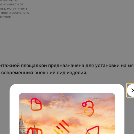
ависимости от
ва, могут иметь
тности реального
зателем
нтажной площадкой предназначена для установки на мя
и современный внешний вид изделия.
LG.F1-010 H 130 black
Ningbo LG Industry