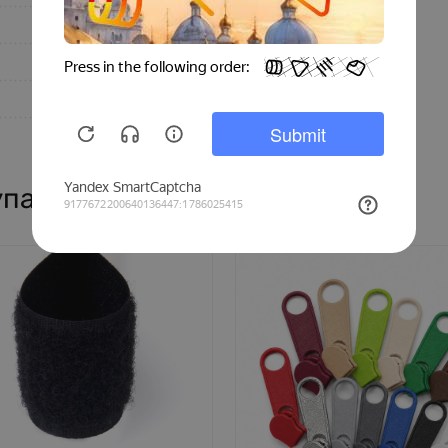
Сталь
Черный
130
Китай
упают