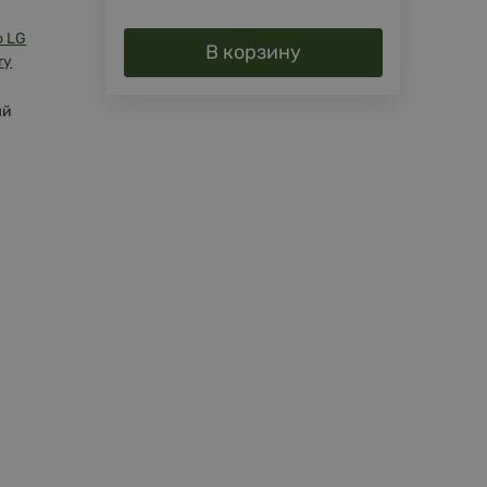
o LG
В корзину
ry
ый
й