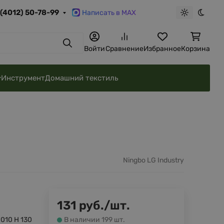
 (4012) 50-78-99
Написать в MAX
Светлая те
Темна
Поиск
Войти
Сравнение
Избранное
Корзина
Инструмент
Домашний текстиль
Ningbo LG Industry
131
руб.
/
шт.
-010 H 130
В наличии 199 шт.