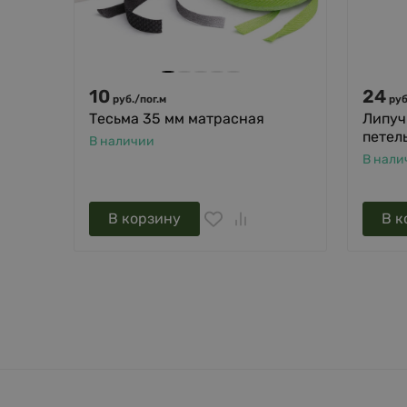
10
24
руб.
/
пог.м
руб
Тесьма 35 мм матрасная
Липуч
петель
В наличии
В нали
В корзину
В к