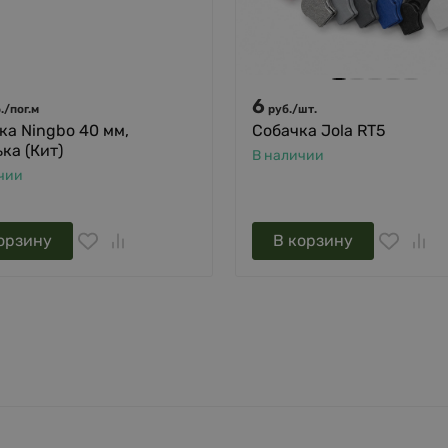
6
.
/
пог.м
руб.
/
шт.
ка Ningbo 40 мм,
Собачка Jola RT5
ка (Кит)
В наличии
чии
орзину
В корзину