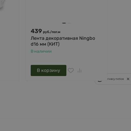
439
26
руб.
/
пог.м
ру
Лента декоративная Ningbo
Липу
d16 мм (КИТ)
петел
В наличии
В нал
В корзину
В 
Privacy notice