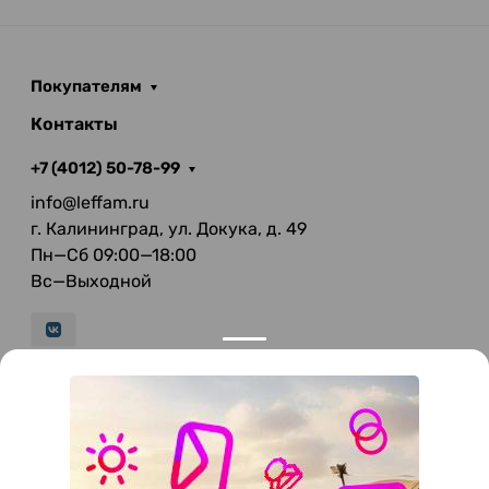
Покупателям
Контакты
+7 (4012) 50-78-99
info@leffam.ru
г. Калининград, ул. Докука, д. 49
Пн—Сб 09:00—18:00
Вс—Выходной
© 2026 LeFFAM — материалы для качественной
мягкой мебели
Получение и обработка персональных данных происходит в
соответствии с Федеральным законом от 27.07.2006 года №152-ФЗ
"О персональных данных", на условиях и для целей, определенных