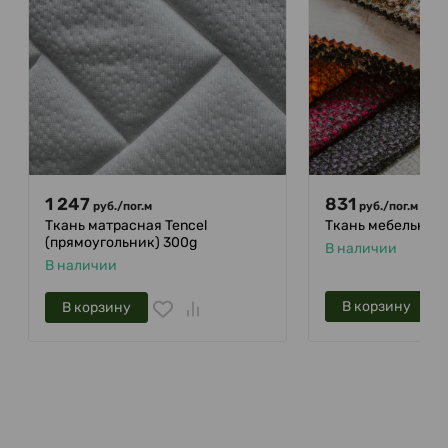
1 247
831
руб.
/
пог.м
руб.
/
пог.м
Ткань матрасная Tencel
Ткань мебельная 
(прямоугольник) 300g
В наличии
В наличии
В корзину
В корзину