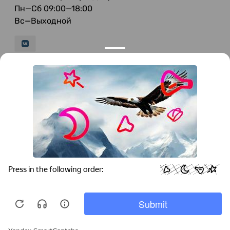
Пн—Сб 09:00—18:00
Вс—Выходной
© 2026 LeFFAM — материалы для качественной
мягкой мебели
Получение и обработка персональных данных происходит в
соответствии с Федеральным законом от 27.07.2006 года №152-ФЗ
"О персональных данных", на условиях и для целей, определенных
Политикой конфиденциальности
.
Все права защищены. Использование информации с сайта без
разрешения запрещено. Информация, указанная на сайте, не
является публичной офертой.
ООО "Мебель-Холл" ИНН: 3904613126 ОГРН: 1103925020517
Мы используем cookies для быстрой и
удобной работы сайта. Продолжая