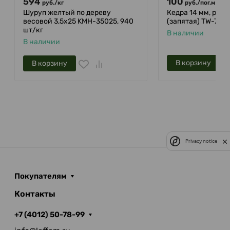
594
100
руб.
/
кг
руб.
/
пог.м
Шуруп желтый по дереву
Кедра 14 мм, рез
весовой 3,5х25 KMH-35025, 940
(запятая) TW-700
шт/кг
В наличии
В наличии
В корзину
В корзину
Privacy notice
Покупателям
Контакты
+7 (4012) 50-78-99