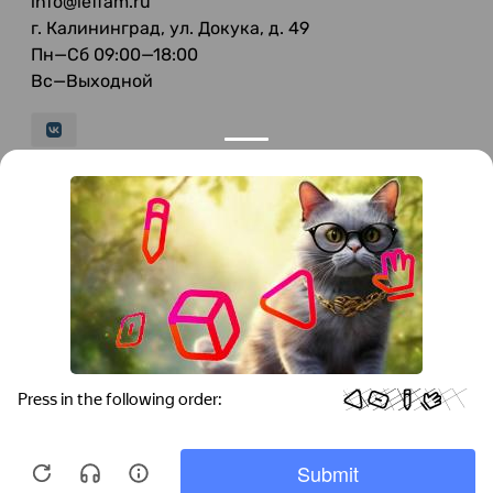
info@leffam.ru
г. Калининград, ул. Докука, д. 49
Пн—Сб 09:00—18:00
Вс—Выходной
© 2026 LeFFAM — материалы для качественной
мягкой мебели
Получение и обработка персональных данных происходит в
соответствии с Федеральным законом от 27.07.2006 года №152-ФЗ
"О персональных данных", на условиях и для целей, определенных
Политикой конфиденциальности
.
Все права защищены. Использование информации с сайта без
разрешения запрещено. Информация, указанная на сайте, не
является публичной офертой.
ООО "Мебель-Холл" ИНН: 3904613126 ОГРН: 1103925020517
Мы используем cookies для быстрой и