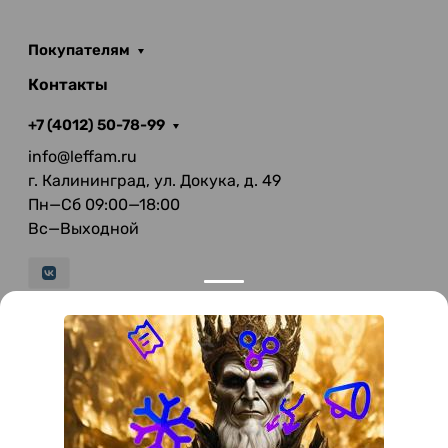
Покупателям
Контакты
+7 (4012) 50-78-99
info@leffam.ru
г. Калининград, ул. Докука, д. 49
Пн—Сб 09:00—18:00
Вс—Выходной
© 2026 LeFFAM — материалы для качественной
мягкой мебели
Получение и обработка персональных данных происходит в
соответствии с Федеральным законом от 27.07.2006 года №152-ФЗ
"О персональных данных", на условиях и для целей, определенных
Политикой конфиденциальности
.
Все права защищены. Использование информации с сайта без