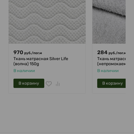
970
284
руб.
/
пог.м
руб.
/
пог.м
Ткань матрасная Silver Life
Ткань матрасная
(волна) 150g
(непромокаемая)
В наличии
В наличии
В корзину
В корзину