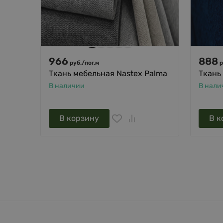
966
888
руб.
/
пог.м
р
Ткань мебельная Nastex Palma
Ткань
В наличии
В нали
В корзину
В к