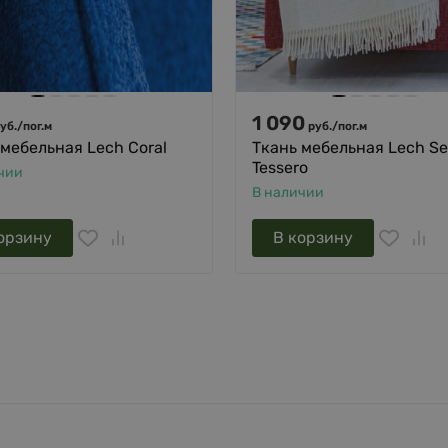
1 090
уб.
/
пог.м
руб.
/
пог.м
 мебельная Lech Coral
Ткань мебельная Lech Se
Tessero
чии
В наличии
орзину
В корзину