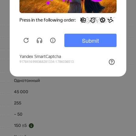
Особенности
SICSUEDINE
Легкая чистка
Sic
Антикоготь
Черный
Состав
Ткань
Полиестер (PL), %
Велюр
Однотонный
45 000
255
~ 50
150 ±5