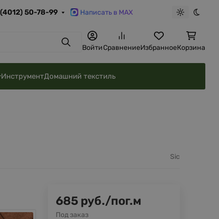
 (4012) 50-78-99
Написать в MAX
Светлая те
Темна
Поиск
Войти
Сравнение
Избранное
Корзина
Инструмент
Домашний текстиль
Sic
685
руб.
/
пог.м
Под заказ