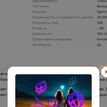
Вид материала
Ткань
Тип ткани
Велю
Рисунок
Одно
Устойчивость к стираемости, циклов
45 00
Плотность, г/м2
255
Рулон, м
~ 50
Ширина, см
150 ±
Страна происхождения
Кита
Антикоготь
Да
ый велюр с выразительным эффектом «притоптанной» по
лубокий оттенок и придаёт мебели уютный, современный 
вает практичность, износостойкость и простоту в уходе.
ляет 4 балла, поэтому ткань хорошо подходит для ежедне