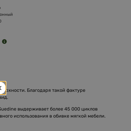
р
тонный
0
5
й
верхности. Благодаря такой фактуре
вид.
 Suedine выдерживает более 45 000 циклов
вного использования в обивке мягкой мебели.