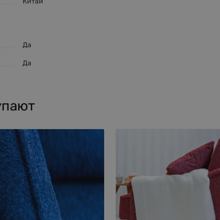
Китай
Да
Да
упают