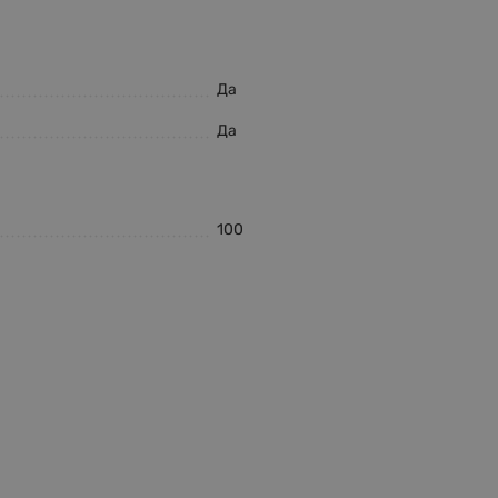
Да
Да
100