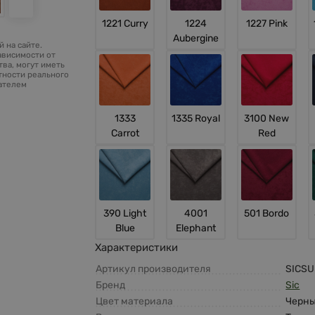
1221 Curry
1224
1227 Pink
Aubergine
 на сайте.
ависимости от
ва, могут иметь
тности реального
зателем
1333
1335 Royal
3100 New
Carrot
Red
390 Light
4001
501 Bordo
Blue
Elephant
Характеристики
Артикул производителя
SICSU
Бренд
Sic
Цвет материала
Черн