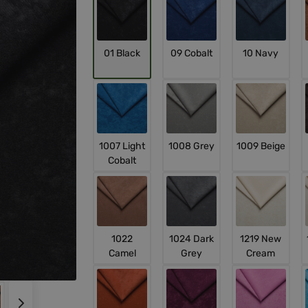
01 Black
09 Cobalt
10 Navy
1007 Light
1008 Grey
1009 Beige
Cobalt
1022
1024 Dark
1219 New
Camel
Grey
Cream