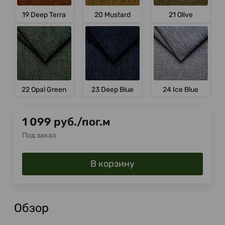
19 Deep Terra
20 Mustard
21 Olive
22 Opal Green
23 Deep Blue
24 Ice Blue
1 099
руб.
/
пог.м
Под заказ
В корзину
Обзор