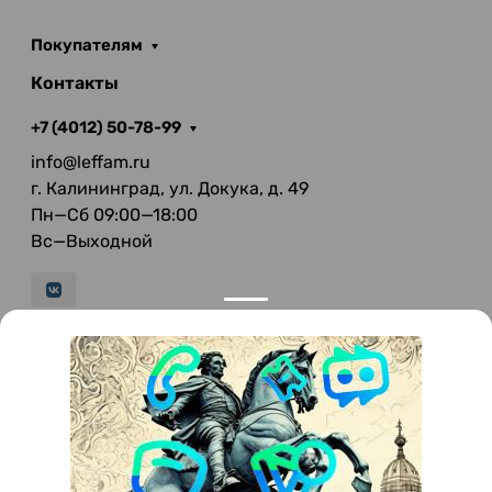
Покупателям
Контакты
+7 (4012) 50-78-99
info@leffam.ru
г. Калининград, ул. Докука, д. 49
Пн—Сб 09:00—18:00
Вс—Выходной
© 2026 LeFFAM — материалы для качественной
мягкой мебели
Получение и обработка персональных данных происходит в
соответствии с Федеральным законом от 27.07.2006 года №152-ФЗ
"О персональных данных", на условиях и для целей, определенных
Политикой конфиденциальности
.
Все права защищены. Использование информации с сайта без