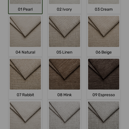
01 Pearl
02 Ivory
03 Cream
04 Natural
05 Linen
06 Beige
07 Rabbit
08 Mink
09 Espresso