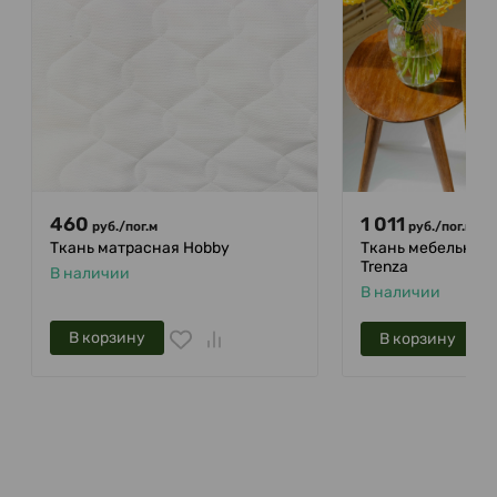
460
1 011
руб.
/
пог.м
руб.
/
пог.м
Ткань матрасная Hobby
Ткань мебельная 
Trenza
В наличии
В наличии
В корзину
В корзину