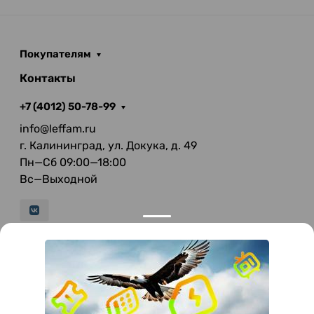
Покупателям
Контакты
+7 (4012) 50-78-99
info@leffam.ru
г. Калининград, ул. Докука, д. 49
Пн—Сб 09:00—18:00
Вс—Выходной
© 2026 LeFFAM — материалы для качественной
мягкой мебели
Получение и обработка персональных данных происходит в
соответствии с Федеральным законом от 27.07.2006 года №152-ФЗ
"О персональных данных", на условиях и для целей, определенных