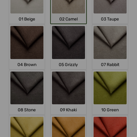
01 Beige
02 Camel
03 Taupe
04 Brown
05 Grizzly
07 Rabbit
08 Stone
09 Khaki
10 Green