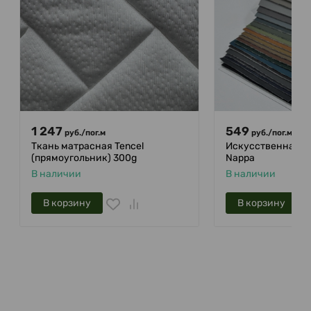
1 247
549
875
руб.
/
пог.м
руб.
/
пог.м
Ткань матрасная Tencel
Искусственная к
(прямоугольник) 300g
Nappa
В наличии
В наличии
В корзину
В корзину