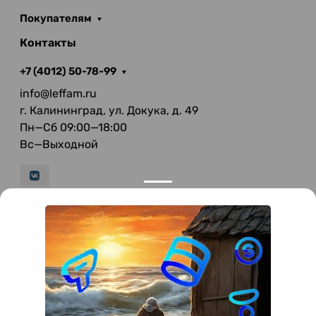
Покупателям
Контакты
+7 (4012) 50-78-99
info@leffam.ru
г. Калининград, ул. Докука, д. 49
Пн—Сб 09:00—18:00
Вс—Выходной
© 2026 LeFFAM — материалы для качественной
мягкой мебели
Получение и обработка персональных данных происходит в
соответствии с Федеральным законом от 27.07.2006 года №152-ФЗ
"О персональных данных", на условиях и для целей, определенных
Политикой конфиденциальности
.
Все права защищены. Использование информации с сайта без
разрешения запрещено. Информация, указанная на сайте, не