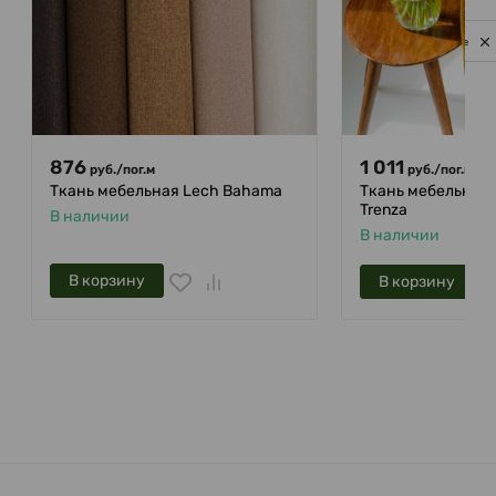
Privacy notice
876
1 011
руб.
/
пог.м
руб.
/
пог.м
Ткань мебельная Lech Bahama
Ткань мебельная 
Trenza
В наличии
В наличии
В корзину
В корзину