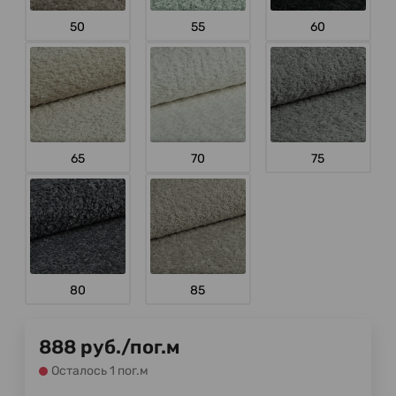
50
55
60
65
70
75
80
85
888
руб.
/
пог.м
Осталось 1 пог.м