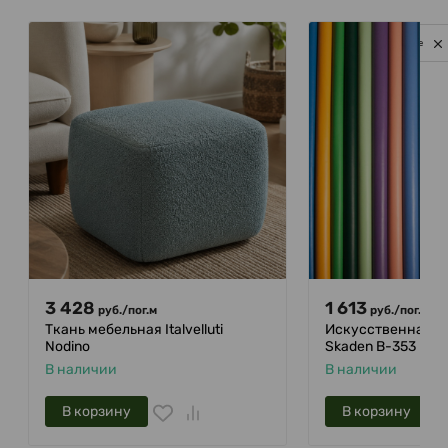
Privacy notice
3 428
1 613
руб.
/
пог.м
руб.
/
пог.м
Ткань мебельная Italvelluti
Искусственная ко
Nodino
Skaden B-353
В наличии
В наличии
В корзину
В корзину