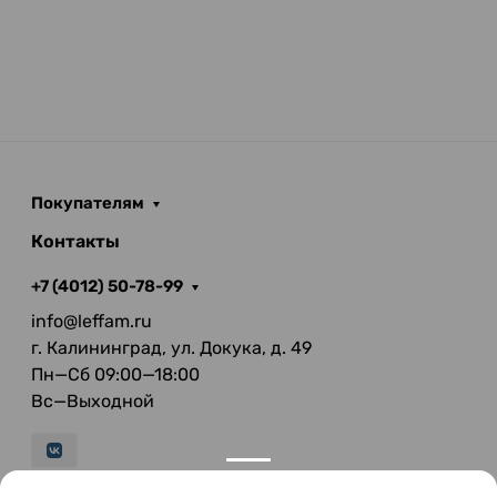
Покупателям
Контакты
+7 (4012) 50-78-99
info@leffam.ru
г. Калининград, ул. Докука, д. 49
Пн—Сб 09:00—18:00
Вс—Выходной