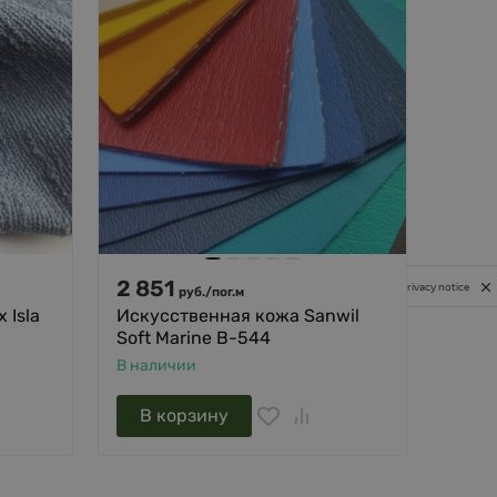
2 851
383
Privacy notice
руб.
/
пог.м
 Isla
Искусственная кожа Sanwil
Ткань
Soft Marine B-544
Oxfo
В наличии
В нал
В корзину
В 