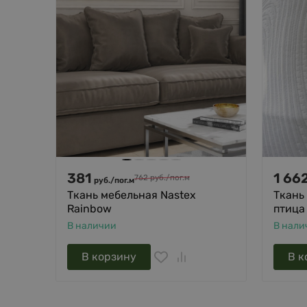
381
1 66
762
руб.
/
пог.м
руб.
/
пог.м
Ткань мебельная Nastex
Ткань
Rainbow
птица
В наличии
В нали
В корзину
В к