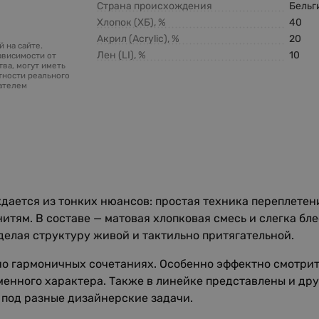
Страна происхождения
Бельг
Хлопок (ХБ), %
40
Акрил (Acrylic), %
20
 на сайте.
Лен (LI), %
10
ависимости от
ва, могут иметь
тности реального
зателем
ождается из тонких нюансов: простая техника переплете
тям. В составе — матовая хлопковая смесь и слегка бл
делая структуру живой и тактильно притягательной.
 но гармоничных сочетаниях. Особенно эффектно смотрит
менного характера. Также в линейке представлены и др
под разные дизайнерские задачи.