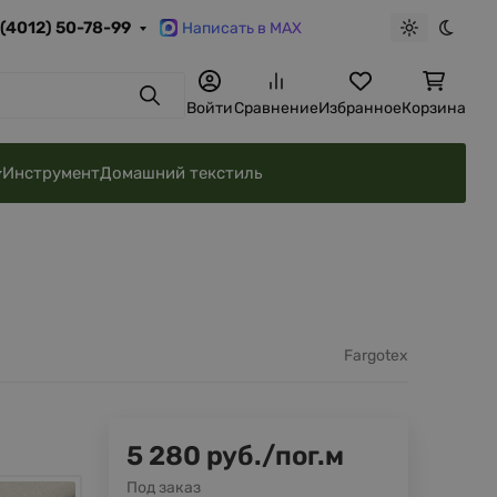
 (4012) 50-78-99
Написать в MAX
Светлая те
Темна
Поиск
Войти
Сравнение
Избранное
Корзина
Инструмент
Домашний текстиль
Fargotex
5 280
руб.
/
пог.м
Под заказ