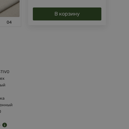
В корзину
04
TIVO
tex
ный
ка
тонный
0
5