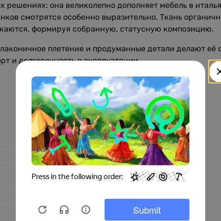
ых решениях: она великолепно дополняет мебель в италь
енков смотрятся особенно выразительно. Ткань органичн
икаются, формируя собранную, статусную композицию.
а: лаконичное плетение и продуманные детали делают её 
т и долговечность в эксплуатации.
Состав
FRGESTIVO
Полиестер (PL), %
Fargotex
Вискоза (CV), %
Зеленый
Хлопок (ХБ), %
Ткань
Акрил (Acrylic), %
Рогожка
Лен (LI), %
Однотонный