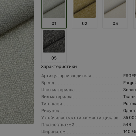
01
02
03
05
Характеристики
Артикул производителя
FRGES
Бренд
Fargo
Цвет материала
Зеле
Вид материала
Ткань
Тип ткани
Рогож
Рисунок
Одно
Устойчивость к стираемости, циклов
35 00
Плотность, г/м2
548
Ширина, см
140 ±