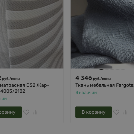
2
4 346
руб.
/
пог.м
руб.
/
пог.м
 матрасная DS2 Жар-
Ткань мебельная Fargotex
 4005/2182
В наличии
чии
орзину
В корзину