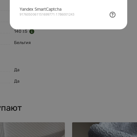
35 000
548
140 ±5
Бельгия
Да
Да
упают