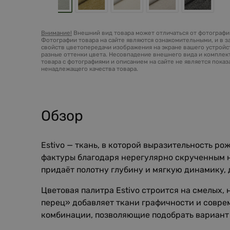
Внимание!
Внешний вид товара может отличаться от фотографий
Фотографии товара на сайте являются ознакомительными, и в з
свойств цветопередачи изображения на экране вашего устройст
разные оттенки цвета. Несовпадение внешнего вида и комплек
товара с фотографиями и описанием на сайте не является пока
ненадлежащего качества товара.
Обзор
Estivo — ткань, в которой выразительность р
фактуры благодаря нерегулярно скрученным ни
придаёт полотну глубину и мягкую динамику, 
Цветовая палитра Estivo строится на смелых,
перец» добавляет ткани графичности и совре
комбинации, позволяющие подобрать вариант 