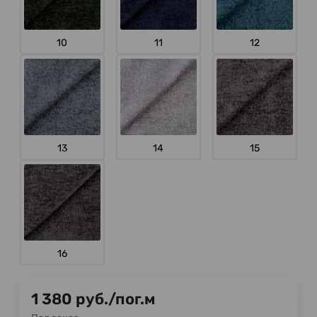
10
11
12
13
14
15
16
1 380
руб.
/
пог.м