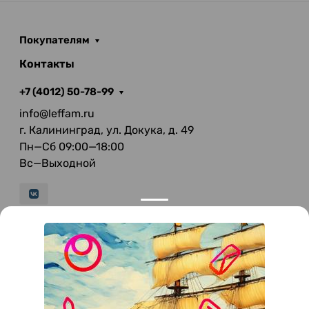
Покупателям
Контакты
+7 (4012) 50-78-99
info@leffam.ru
г. Калининград, ул. Докука, д. 49
Пн—Сб 09:00—18:00
Вс—Выходной
© 2026 LeFFAM — материалы для качественной
мягкой мебели
Получение и обработка персональных данных происходит в
соответствии с Федеральным законом от 27.07.2006 года №152-ФЗ
"О персональных данных", на условиях и для целей, определенных
Политикой конфиденциальности
.