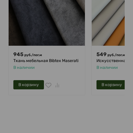
945
549
875
руб.
/
пог.м
руб.
/
пог.м
Ткань мебельная Bibtex Maserati
Искусственная к
В наличии
В наличии
В корзину
В корзину