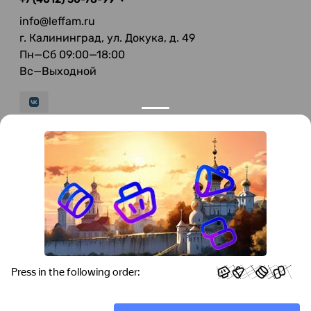
info@leffam.ru
г. Калининград, ул. Докука, д. 49
Пн—Сб 09:00—18:00
Вс—Выходной
© 2026 LeFFAM — материалы для качественной
мягкой мебели
Получение и обработка персональных данных происходит в
соответствии с Федеральным законом от 27.07.2006 года №152-ФЗ
"О персональных данных", на условиях и для целей, определенных
Политикой конфиденциальности
.
Все права защищены. Использование информации с сайта без
разрешения запрещено. Информация, указанная на сайте, не
является публичной офертой.
ООО "Мебель-Холл" ИНН: 3904613126 ОГРН: 1103925020517