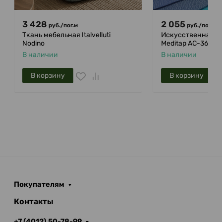
3 428
2 055
руб.
/
пог.м
руб.
/
пог.м
Ткань мебельная Italvelluti
Искусственная ко
Nodino
Meditap AC-365
В наличии
В наличии
В корзину
В корзину
Покупателям
Контакты
+7 (4012) 50-78-99