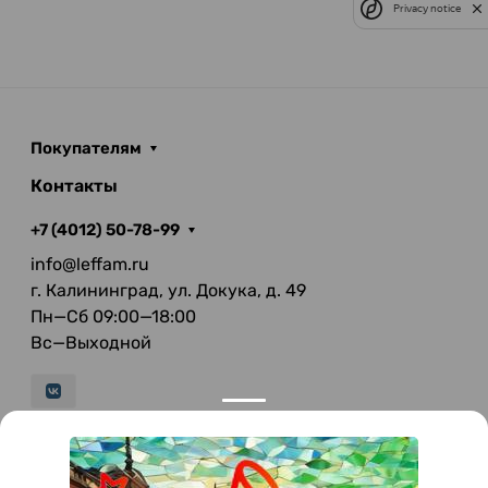
Privacy notice
Покупателям
Контакты
+7 (4012) 50-78-99
info@leffam.ru
г. Калининград, ул. Докука, д. 49
Пн—Сб 09:00—18:00
Вс—Выходной
© 2026 LeFFAM — материалы для качественной